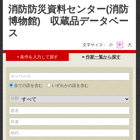
消防防災資料センター(消防
博物館) 収蔵品データベー
ス
大
文字サイズ：
小
中
条件を入力して探す
作家一覧から探す
▼
キーワード
全ての語を含む
いずれかの語を含む
分類
題名
作者
時代