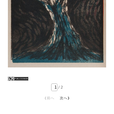
/
2
‹
›
前へ
次へ