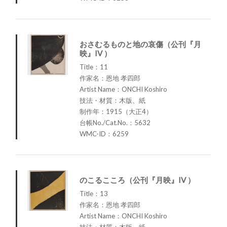
おさむるものと地の哀傷（公刊『月
映』IV ）
Title：11
作家名：恩地 孝四郎
Artist Name：ONCHI Koshiro
技法・材質：木版、紙
制作年：1915（大正4）
台帳No./Cat.No.：5632
WMC-ID：6259
のこるこころ（公刊『月映』IV ）
Title：13
作家名：恩地 孝四郎
Artist Name：ONCHI Koshiro
技法・材質：木版、紙