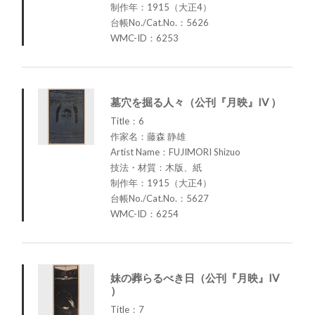
制作年：1915（大正4）
台帳No./Cat.No.：5626
WMC-ID：6253
墓穴を掘る人々（公刊『月映』IV ）
Title：6
作家名：藤森 静雄
Artist Name：FUJIMORI Shizuo
技法・材質：木版、紙
制作年：1915（大正4）
台帳No./Cat.No.：5627
WMC-ID：6254
妹の葬らるべき日（公刊『月映』IV
）
Title：7