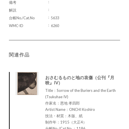
備考
解説
台帳No./Cat.No
5633
WMC-ID
6260
関連作品
おさむるものと地の哀傷（公刊『月
映』IV）
Title：Sorrow of the Buriers and the Earth
(Tsukuhae IV)
作家名：恩地 孝四郎
Artist Name：ONCHI Koshiro
技法・材質：木版、紙
制作年：1915（大正4）
台帳No./Cat.No.：1186