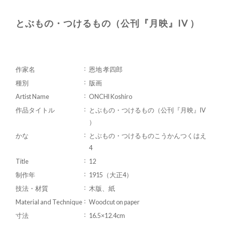
とぶもの・つけるもの（公刊『月映』IV ）
作家名
恩地 孝四郎
種別
版画
Artist Name
ONCHI Koshiro
作品タイトル
とぶもの・つけるもの（公刊『月映』IV
）
かな
とぶもの・つけるものこうかんつくはえ
4
Title
12
制作年
1915（大正4）
技法・材質
木版、紙
Material and Technique
Woodcut on paper
寸法
16.5×12.4cm