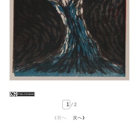
/
2
‹
›
前へ
次へ