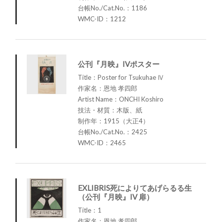
台帳No./Cat.No.：1186
WMC-ID：1212
公刊『月映』IVポスター
Title：Poster for Tsukuhae Ⅳ
作家名：恩地 孝四郎
Artist Name：ONCHI Koshiro
技法・材質：木版、紙
制作年：1915（大正4）
台帳No./Cat.No.：2425
WMC-ID：2465
EXLIBRIS死によりてあげらるる生
（公刊『月映』IV 扉）
Title：1
作家名：恩地 孝四郎