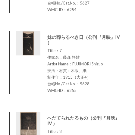
台帳No./Cat.No.：5627
WMC-ID：6254
妹の葬らるべき日（公刊『月映』IV
）
Title：7
作家名：藤森 静雄
Artist Name：FUJIMORI Shizuo
技法・材質：木版、紙
制作年：1915（大正4）
台帳No./Cat.No.：5628
WMC-ID：6255
へだてられたるもの（公刊『月映』
IV ）
Title：8