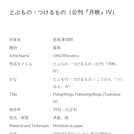
とぶもの・つけるもの（公刊『月映』IV）
作家名
恩地 孝四郎
種別
版画
Artist Name
ONCHI Koshiro
作品タイトル
とぶもの・つけるもの（公刊『月映』
IV）
かな
とぶもの・つけるもの（ こうかん『つく
はえ』 Ⅳ）
Title
Flying things, Following things (Tsukuhae
IV)
制作年
1915（大正4）
技法・材質
木版、紙
Material and Technique
Woodcut on paper
寸法
16.5×12.7cm／シート25.5×18.9cm