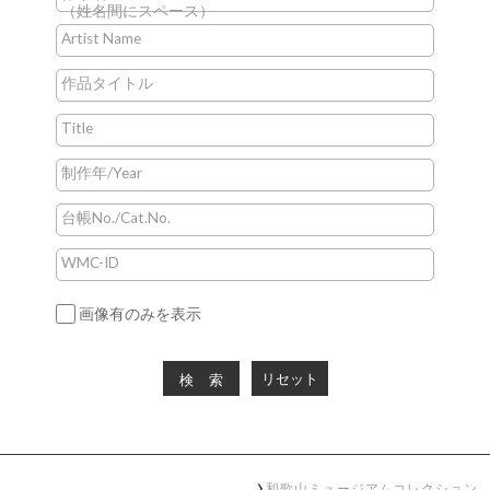
（姓名間にスペース）
Artist Name
作品タイトル
Title
制作年/Year
台帳No./Cat.No.
WMC-ID
画像有のみを表示
リセット
検索
和歌山ミュージアムコレクション