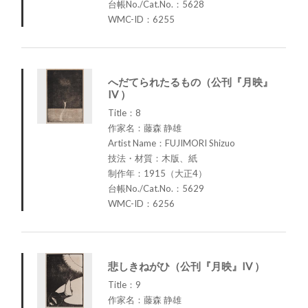
台帳No./Cat.No.：5628
WMC-ID：6255
へだてられたるもの（公刊『月映』
IV ）
Title：8
作家名：藤森 静雄
Artist Name：FUJIMORI Shizuo
技法・材質：木版、紙
制作年：1915（大正4）
台帳No./Cat.No.：5629
WMC-ID：6256
悲しきねがひ（公刊『月映』IV ）
Title：9
作家名：藤森 静雄