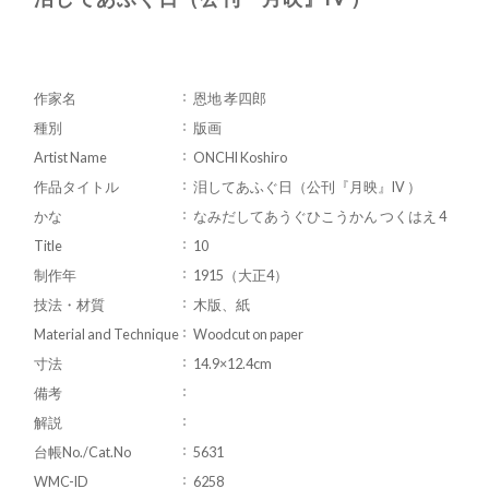
作家名
恩地 孝四郎
種別
版画
Artist Name
ONCHI Koshiro
作品タイトル
泪してあふぐ日（公刊『月映』IV ）
かな
なみだしてあうぐひこうかん つくはえ 4
Title
10
制作年
1915（大正4）
技法・材質
木版、紙
Material and Technique
Woodcut on paper
寸法
14.9×12.4cm
備考
解説
台帳No./Cat.No
5631
WMC-ID
6258