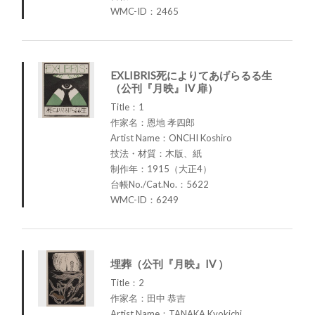
WMC-ID：2465
EXLIBRIS死によりてあげらるる生
（公刊『月映』IV 扉）
Title：1
作家名：恩地 孝四郎
Artist Name：ONCHI Koshiro
技法・材質：木版、紙
制作年：1915（大正4）
台帳No./Cat.No.：5622
WMC-ID：6249
埋葬（公刊『月映』IV ）
Title：2
作家名：田中 恭吉
Artist Name：TANAKA Kyokichi