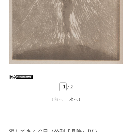
/
2
‹
›
前へ
次へ
泪してあふぐ日（公刊『月映』IV ）