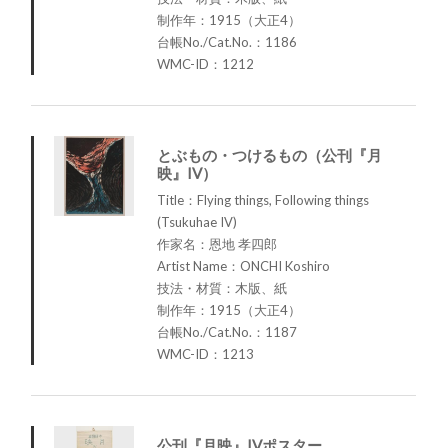
制作年：1915（大正4）
台帳No./Cat.No.：1186
WMC-ID：1212
とぶもの・つけるもの（公刊『月
映』IV）
Title：Flying things, Following things
(Tsukuhae IV)
作家名：恩地 孝四郎
Artist Name：ONCHI Koshiro
技法・材質：木版、紙
制作年：1915（大正4）
台帳No./Cat.No.：1187
WMC-ID：1213
公刊『月映』IVポスター