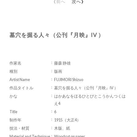
‹
›
前へ
次へ
墓穴を掘る人々（公刊『月映』IV ）
作家名
藤森 静雄
種別
版画
Artist Name
FUJIMORI Shizuo
作品タイトル
墓穴を掘る人々（公刊『月映』IV ）
かな
はかあなをほるひとびとこうかんつくは
え4
Title
6
制作年
1915（大正4）
技法・材質
木版、紙
Material and Technique
Woodcut on paper