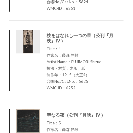
台帳No./Cat.No.：5624
WMC-ID：6251
枝をはなれし一つの果（公刊『月
映』IV ）
Title：4
作家名：藤森 静雄
Artist Name：FUJIMORI Shizuo
技法・材質：木版、紙
制作年：1915（大正4）
台帳No./Cat.No.：5625
WMC-ID：6252
聖なる夜（公刊『月映』IV ）
Title：5
作家名：藤森 静雄