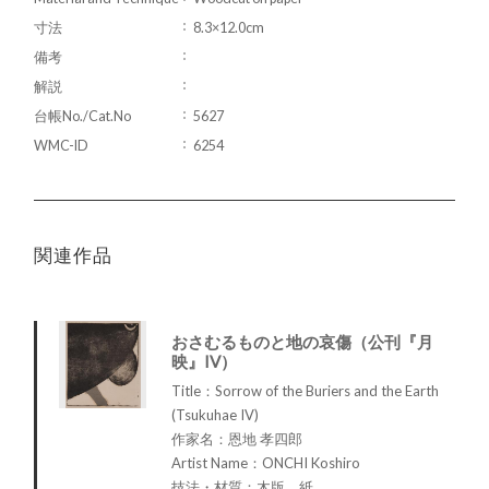
寸法
8.3×12.0cm
備考
解説
台帳No./Cat.No
5627
WMC-ID
6254
関連作品
おさむるものと地の哀傷（公刊『月
映』IV）
Title：Sorrow of the Buriers and the Earth
(Tsukuhae IV)
作家名：恩地 孝四郎
Artist Name：ONCHI Koshiro
技法・材質：木版、紙