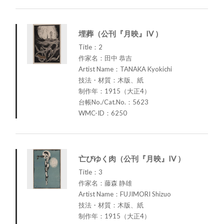
埋葬（公刊『月映』IV ）
Title：2
作家名：田中 恭吉
Artist Name：TANAKA Kyokichi
技法・材質：木版、紙
制作年：1915（大正4）
台帳No./Cat.No.：5623
WMC-ID：6250
亡びゆく肉（公刊『月映』IV ）
Title：3
作家名：藤森 静雄
Artist Name：FUJIMORI Shizuo
技法・材質：木版、紙
制作年：1915（大正4）