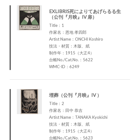
EXLIBRIS死によりてあげらるる生
（公刊『月映』IV 扉）
Title：1
作家名：恩地 孝四郎
Artist Name：ONCHI Koshiro
技法・材質：木版、紙
制作年：1915（大正4）
台帳No./Cat.No.：5622
WMC-ID：6249
埋葬（公刊『月映』IV ）
Title：2
作家名：田中 恭吉
Artist Name：TANAKA Kyokichi
技法・材質：木版、紙
制作年：1915（大正4）
台帳No./Cat.No.：5623