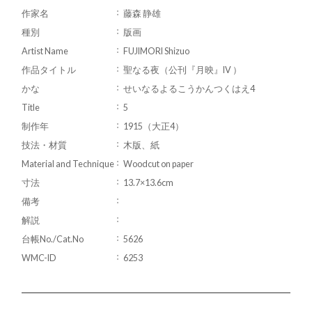
作家名
藤森 静雄
種別
版画
Artist Name
FUJIMORI Shizuo
作品タイトル
聖なる夜（公刊『月映』IV ）
かな
せいなるよるこうかんつくはえ4
Title
5
制作年
1915（大正4）
技法・材質
木版、紙
Material and Technique
Woodcut on paper
寸法
13.7×13.6cm
備考
解説
台帳No./Cat.No
5626
WMC-ID
6253