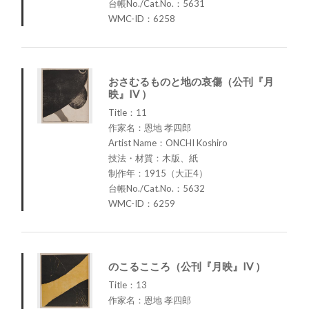
台帳No./Cat.No.：5631
WMC-ID：6258
おさむるものと地の哀傷（公刊『月
映』IV ）
Title：11
作家名：恩地 孝四郎
Artist Name：ONCHI Koshiro
技法・材質：木版、紙
制作年：1915（大正4）
台帳No./Cat.No.：5632
WMC-ID：6259
のこるこころ（公刊『月映』IV ）
Title：13
作家名：恩地 孝四郎