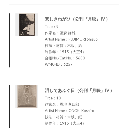
悲しきねがひ（公刊『月映』IV ）
Title：9
作家名：藤森 静雄
Artist Name：FUJIMORI Shizuo
技法・材質：木版、紙
制作年：1915（大正4）
台帳No./Cat.No.：5630
WMC-ID：6257
泪してあふぐ日（公刊『月映』IV ）
Title：10
作家名：恩地 孝四郎
Artist Name：ONCHI Koshiro
技法・材質：木版、紙
制作年：1915（大正4）