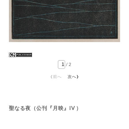
/
2
‹
›
前へ
次へ
聖なる夜（公刊『月映』IV ）