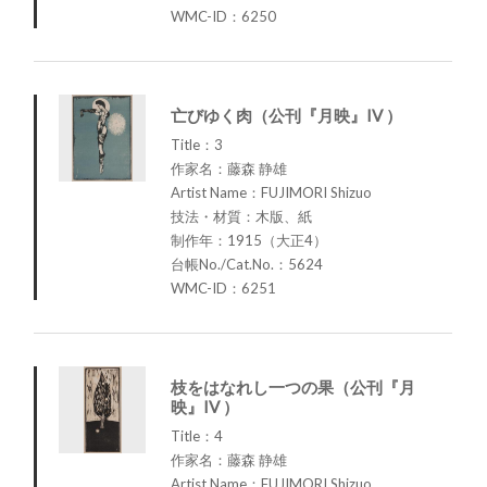
WMC-ID：6250
亡びゆく肉（公刊『月映』IV ）
Title：3
作家名：藤森 静雄
Artist Name：FUJIMORI Shizuo
技法・材質：木版、紙
制作年：1915（大正4）
台帳No./Cat.No.：5624
WMC-ID：6251
枝をはなれし一つの果（公刊『月
映』IV ）
Title：4
作家名：藤森 静雄
Artist Name：FUJIMORI Shizuo