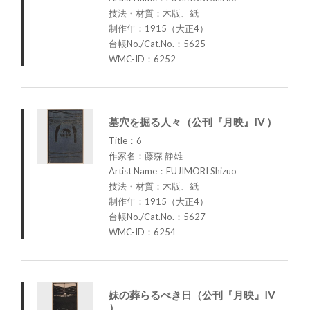
技法・材質：木版、紙
制作年：1915（大正4）
台帳No./Cat.No.：5625
WMC-ID：6252
墓穴を掘る人々（公刊『月映』IV ）
Title：6
作家名：藤森 静雄
Artist Name：FUJIMORI Shizuo
技法・材質：木版、紙
制作年：1915（大正4）
台帳No./Cat.No.：5627
WMC-ID：6254
妹の葬らるべき日（公刊『月映』IV
）