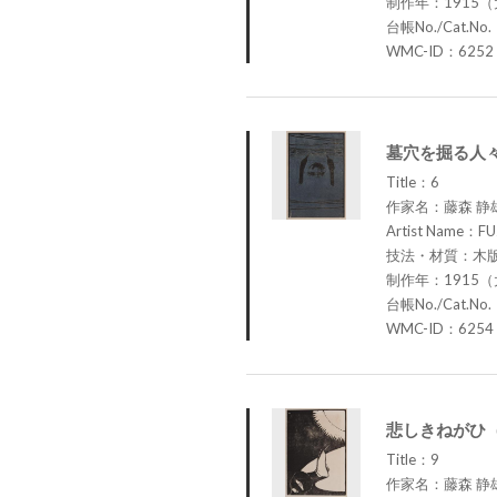
制作年：1915（
台帳No./Cat.No
WMC-ID：6252
墓穴を掘る人々
Title：6
作家名：藤森 静
Artist Name：FU
技法・材質：木
制作年：1915（
台帳No./Cat.No
WMC-ID：6254
悲しきねがひ（
Title：9
作家名：藤森 静