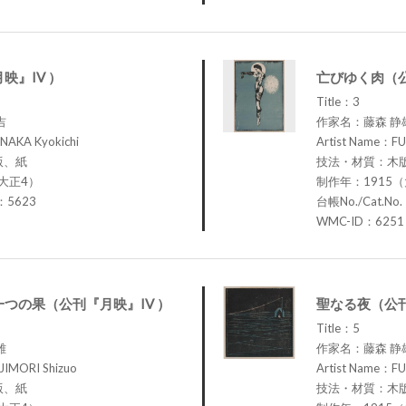
映』IV ）
亡びゆく肉（公
Title：3
恭吉
作家名：藤森 静
NAKA Kyokichi
Artist Name：FU
版、紙
技法・材質：木
大正4）
制作年：1915
.：5623
台帳No./Cat.No
WMC-ID：6251
つの果（公刊『月映』IV ）
聖なる夜（公刊
Title：5
雄
作家名：藤森 静
JIMORI Shizuo
Artist Name：FU
版、紙
技法・材質：木