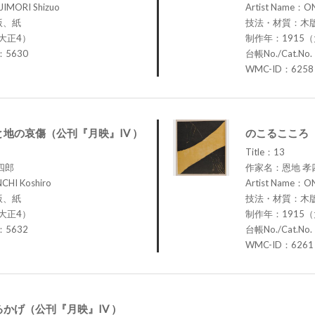
JIMORI Shizuo
Artist Name：ON
版、紙
技法・材質：木
大正4）
制作年：1915
.：5630
台帳No./Cat.No
WMC-ID：6258
地の哀傷（公刊『月映』IV ）
のこるこころ（
Title：13
四郎
作家名：恩地 孝
CHI Koshiro
Artist Name：ON
版、紙
技法・材質：木
大正4）
制作年：1915
.：5632
台帳No./Cat.No
WMC-ID：6261
かげ（公刊『月映』IV ）