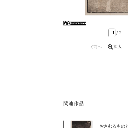
/
2
‹
前へ
拡大
関連作品
おさむるものと