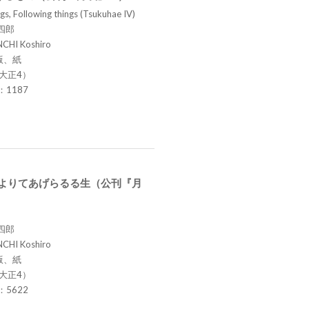
gs, Following things (Tsukuhae IV)
四郎
CHI Koshiro
版、紙
（大正4）
.：1187
S死によりてあげらるる生（公刊『月
四郎
CHI Koshiro
版、紙
（大正4）
.：5622