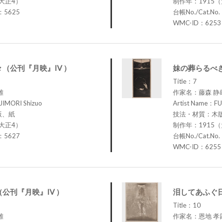
大正4）
制作年：1915
.：5625
台帳No./Cat.No
WMC-ID：6253
（公刊『月映』IV ）
妹の葬らるべき
Title：7
雄
作家名：藤森 静
JIMORI Shizuo
Artist Name：FU
版、紙
技法・材質：木
大正4）
制作年：1915
.：5627
台帳No./Cat.No
WMC-ID：6255
公刊『月映』IV ）
泪してあふぐ日
Title：10
雄
作家名：恩地 孝