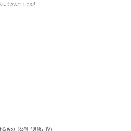
のこうかんつくはえ4
けるもの（公刊『月映』IV）