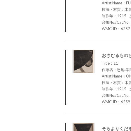
Artist Name：FU
技法・材質：木
制作年：1915（
台帳No./Cat.No
WMC-ID：6257
おさむるものと
Title：11
作家名：恩地 孝
Artist Name：ON
技法・材質：木
制作年：1915（
台帳No./Cat.No
WMC-ID：6259
そらよりくだる