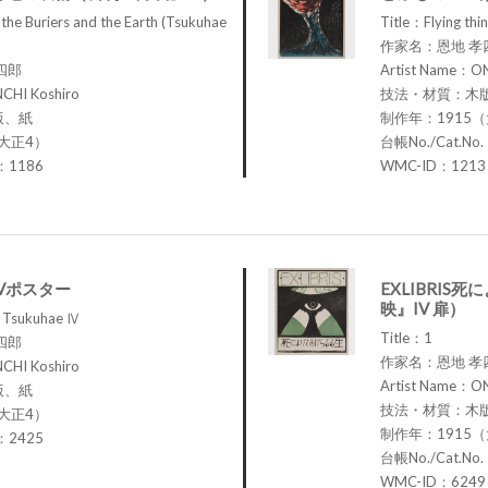
the Buriers and the Earth (Tsukuhae
Title：Flying thin
作家名：恩地 孝
四郎
Artist Name：ON
CHI Koshiro
技法・材質：木
版、紙
制作年：1915
大正4）
台帳No./Cat.No
.：1186
WMC-ID：1213
Vポスター
EXLIBRI
映』IV 扉）
r Tsukuhae Ⅳ
Title：1
四郎
作家名：恩地 孝
CHI Koshiro
Artist Name：ON
版、紙
技法・材質：木
大正4）
制作年：1915
.：2425
台帳No./Cat.No
WMC-ID：6249