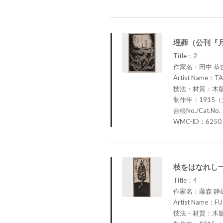
埋葬（公刊『月
Title：2
作家名：田中 
Artist Name：TA
技法・材質：木
制作年：1915（
台帳No./Cat.No
WMC-ID：6250
枝をはなれし一
Title：4
作家名：藤森 静
Artist Name：FU
技法・材質：木