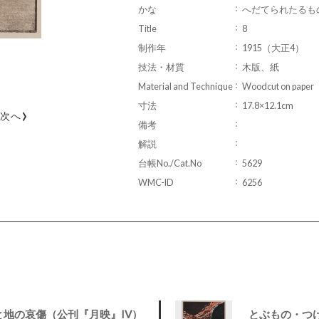
かな
へだてられたるも
Title
8
制作年
1915（大正4）
技法・材質
木版、紙
Material and Technique
Woodcut on paper
寸法
17.8×12.1cm
›
次へ
備考
解説
台帳No./Cat.No
5629
WMC-ID
6256
地の哀傷（公刊『月映』IV）
とぶもの・つ