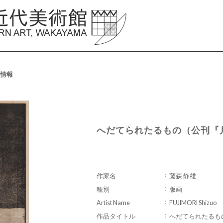
情報
へだてられたるもの（公刊『月
作家名
藤森 静雄
種別
版画
Artist Name
FUJIMORI Shizuo
作品タイトル
へだてられたるもの