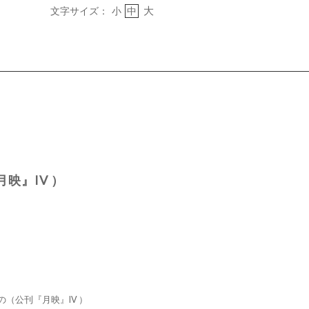
大
文字サイズ：
小
中
映』IV ）
（公刊『月映』IV ）