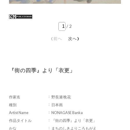
/
2
‹
›
前へ
次へ
『街の四季』より「衣更」
作家名
野長瀬 晩花
種別
日本画
Artist Name
NONAGASE Banka
作品タイトル
『街の四季』より「衣更」
かな
まちのしきよりころもがえ