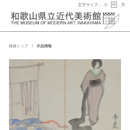
大
文字サイズ：
小
中
検索トップ
作品情報