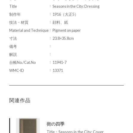
Title
Seasons in the City: Dressing
制作年
1916（大正5）
技法・材質
顔料、紙
Material and Technique
Pigment on paper
寸法
23.8×35.8cm
備考
解説
台帳No./Cat.No
11941-7
WMC-ID
13371
関連作品
街の四季
Title：Seasons in the City: Cover