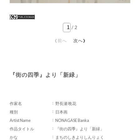
/
2
‹
›
前へ
次へ
『街の四季』より「新緑」
作家名
野長瀬 晩花
種別
日本画
Artist Name
NONAGASE Banka
作品タイトル
『街の四季』より「新緑」
かな
まちのしきよりしんりょく