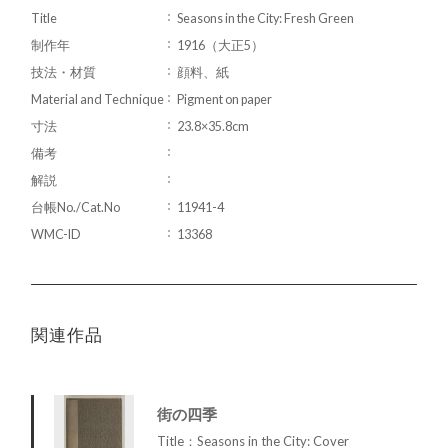
Title
Seasons in the City: Fresh Green
制作年
1916（大正5）
技法・材質
顔料、紙
Material and Technique
Pigment on paper
寸法
23.8×35.8cm
備考
解説
台帳No./Cat.No
11941-4
WMC-ID
13368
関連作品
街の四季
Title：Seasons in the City: Cover