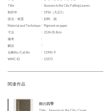
Title
Seasons in the City: Falling Leaves
制作年
1916（大正5）
技法・材質
顔料、紙
Material and Technique
Pigment on paper
寸法
23.8×35.8cm
備考
解説
台帳No./Cat.No
11941-9
WMC-ID
13373
関連作品
街の四季
Title：Seasons in the City: Cover