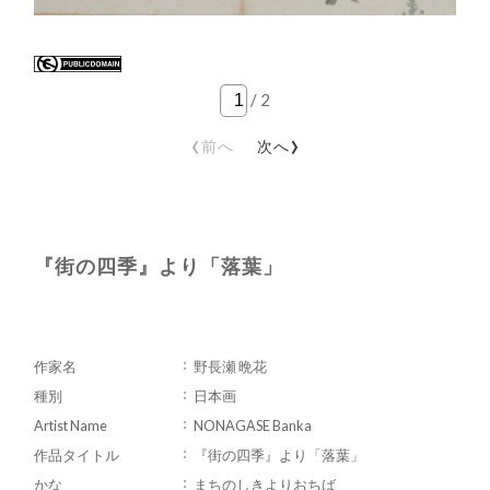
/
2
‹
›
前へ
次へ
『街の四季』より「落葉」
作家名
野長瀬 晩花
種別
日本画
Artist Name
NONAGASE Banka
作品タイトル
『街の四季』より「落葉」
かな
まちのしきよりおちば