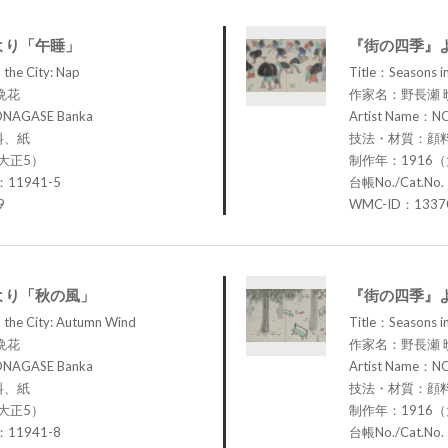
より「午睡」
『街の四季』
 the City: Nap
Title：Seasons in
晩花
作家名：野長瀬 
ONAGASE Banka
Artist Name：N
料、紙
技法・材質：顔
大正5）
制作年：1916
：11941-5
台帳No./Cat.No
9
WMC-ID：1337
より「秋の風」
『街の四季』
 the City: Autumn Wind
Title：Seasons in 
晩花
作家名：野長瀬 
ONAGASE Banka
Artist Name：N
料、紙
技法・材質：顔
大正5）
制作年：1916
：11941-8
台帳No./Cat.No