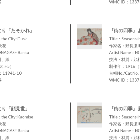
2
WMC-ID：1337
より「たそかれ」
『街の四季』
 the City: Dusk
Title：Seasons in
晩花
作家名：野長瀬 
ONAGASE Banka
Artist Name：N
料、紙
技法・材質：顔
大正5）
制作年：1916
：11941-10
台帳No./Cat.No
4
WMC-ID：1337
より「顔見世」
『街の四季』 
 the City: Kaomise
Title：Seasons in 
晩花
作家名：野長瀬 
ONAGASE Banka
Artist Name：N
料、紙
技法・材質：顔