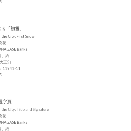
3
より「初雪」
 the City: First Snow
晩花
ONAGASE Banka
料、紙
（大正5）
.：11941-11
5
題字頁
the City: Title and Signature
晩花
ONAGASE Banka
料、紙