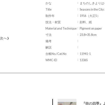
かな
まちのしきよりは
Title
Seasons in the City:
制作年
1916（大正5）
技法・材質
顔料、紙
Material and Technique
Pigment on paper
寸法
23.8×35.8cm
›
次へ
備考
解説
台帳No./Cat.No
11941-1
WMC-ID
13365
『街の四季』