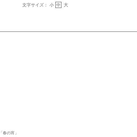
大
文字サイズ：
小
中
「春の宵」