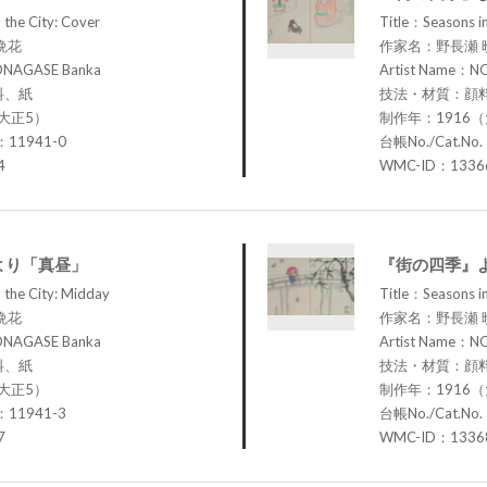
 the City: Cover
Title：Seasons in
晩花
作家名：野長瀬 
ONAGASE Banka
Artist Name：N
料、紙
技法・材質：顔
大正5）
制作年：1916
：11941-0
台帳No./Cat.No
4
WMC-ID：1336
より「真昼」
『街の四季』
 the City: Midday
Title：Seasons in
晩花
作家名：野長瀬 
ONAGASE Banka
Artist Name：N
料、紙
技法・材質：顔
大正5）
制作年：1916
：11941-3
台帳No./Cat.No
7
WMC-ID：1336