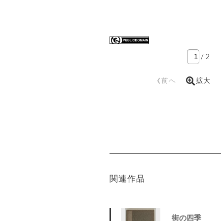
/
2
‹
前へ
拡大
関連作品
街の四季