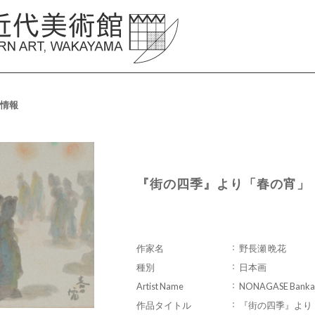
情報
『街の四季』より「春の宵」
作家名
野長瀬 晩花
種別
日本画
Artist Name
NONAGASE Banka
作品タイトル
『街の四季』より