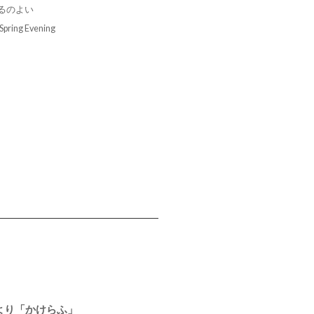
るのよい
 Spring Evening
より「かけらふ」