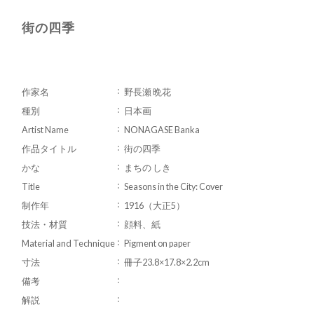
街の四季
作家名
野長瀬 晩花
種別
日本画
Artist Name
NONAGASE Banka
作品タイトル
街の四季
かな
まちの しき
Title
Seasons in the City: Cover
制作年
1916（大正5）
技法・材質
顔料、紙
Material and Technique
Pigment on paper
寸法
冊子23.8×17.8×2.2cm
備考
解説