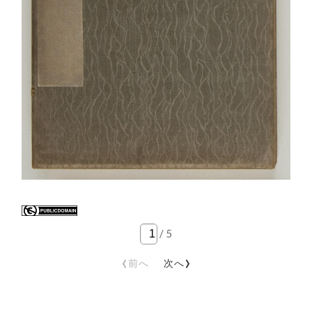
/
5
‹
›
前へ
次へ