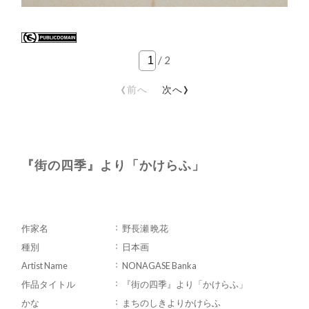
/
2
‹
›
前へ
次へ
『街の四季』より「かけらふ」
作家名
野長瀬 晩花
種別
日本画
Artist Name
NONAGASE Banka
作品タイトル
『街の四季』より「かけらふ」
かな
まちのしきよりかけらふ