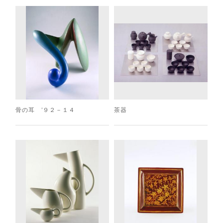
骨の耳 ’９２－１４
茶器