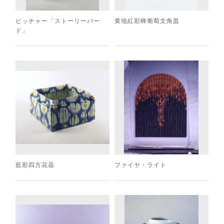
ピッチャー「ストーリーバー
黄地紅彩蜂葡萄文角皿
ド」
藍彩四方花器
ファイヤ・ライト