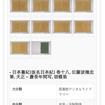
日本書紀(仮名日本紀) 巻十八, 伝藤波種忠
筆, 天正～慶長年間写, 胡蝶装
大分類
図書館デジタルライブ
ラリー
中分類
史学・法制関係