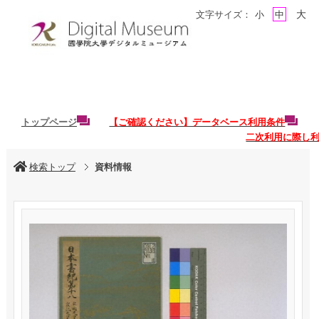
大
文字サイズ：
小
中
トップページ
【ご確認ください】データベース利用条件
二次利用に際し
検索トップ
資料情報