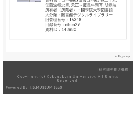
伝藤波種忠筆, 天正～慶長年間写, 胡蝶装
所有者（所蔵者）：國學院大學図書館
大分類：図書館デジタルライブラリー
旧管理番号：16348
目録番号：nihon29
資料ID：143880
PageTop
研究開発推進機構
Copyright (c) Kokugakuin University. All Rights
Reserved.
Powered By
I.B.MUSEUM SaaS