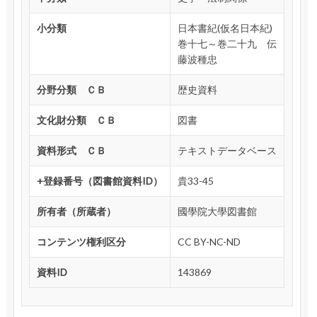
小分類
日本書紀(仮名日本紀)
巻十七～巻二十九 伝
藤波種忠
分野分類 ＣＢ
歴史資料
文化財分類 ＣＢ
図書
資料形式 ＣＢ
テキストデータベース
+登録番号（図書館資料ID）
貴33-45
所有者（所蔵者）
國學院大學図書館
コンテンツ権利区分
CC BY-NC-ND
資料ID
143869