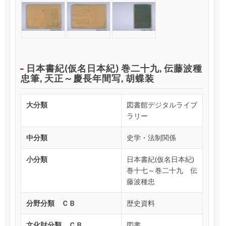
日本書紀(仮名日本紀) 巻二十九, 伝藤波種
忠筆, 天正～慶長年間写, 胡蝶装
大分類
図書館デジタルライブ
ラリー
中分類
史学・法制関係
小分類
日本書紀(仮名日本紀)
巻十七～巻二十九 伝
藤波種忠
分野分類 ＣＢ
歴史資料
文化財分類 ＣＢ
図書