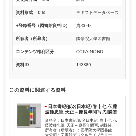
資料形式 ＣＢ
テキストデータベース
+登録番号（図書館資料ID）
貴33-45
所有者（所蔵者）
國學院大學図書館
コンテンツ権利区分
CC BY-NC-ND
資料ID
143880
この資料に関連する資料
日本書紀(仮名日本紀) 巻十七, 伝藤
波種忠筆, 天正～慶長年間写, 胡蝶装
資料名：日本書紀(仮名日本紀) 巻十七, 伝
藤波種忠筆, 天正～慶長年間写, 胡蝶装
所有者（所蔵者）：國學院大學図書館
大分類：図書館デジタルライブラリー