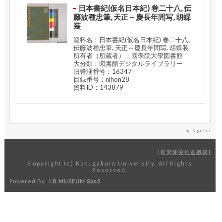
日本書紀(仮名日本紀) 巻二十八, 伝
藤波種忠筆, 天正～慶長年間写, 胡蝶
装
資料名：日本書紀(仮名日本紀) 巻二十八,
伝藤波種忠筆, 天正～慶長年間写, 胡蝶装
所有者（所蔵者）：國學院大學図書館
大分類：図書館デジタルライブラリー
旧管理番号：16347
目録番号：nihon28
資料ID：143879
PageTop
研究開発推進機構
Copyright (c) Kokugakuin University. All Rights
Reserved.
Powered By
I.B.MUSEUM SaaS