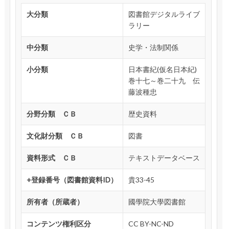
大分類
図書館デジタルライブ
ラリー
中分類
史学・法制関係
小分類
日本書紀(仮名日本紀)
巻十七～巻二十九 伝
藤波種忠
分野分類 ＣＢ
歴史資料
文化財分類 ＣＢ
図書
資料形式 ＣＢ
テキストデータベース
+登録番号（図書館資料ID）
貴33-45
所有者（所蔵者）
國學院大學図書館
コンテンツ権利区分
CC BY-NC-ND