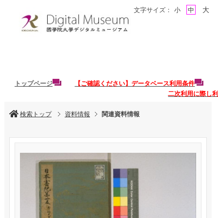
大
文字サイズ：
小
中
トップページ
【ご確認ください】データベース利用条件
二次利用に際し
検索トップ
資料情報
関連資料情報