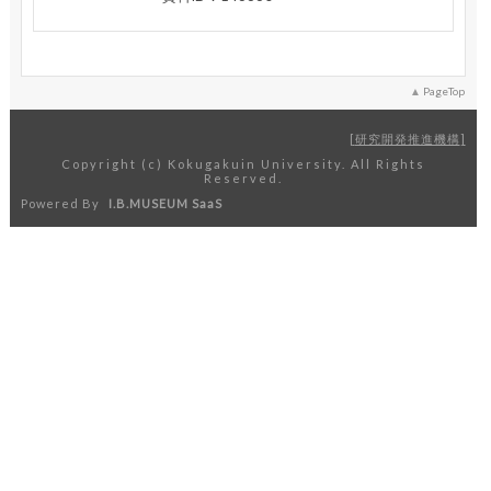
PageTop
研究開発推進機構
Copyright (c) Kokugakuin University. All Rights
Reserved.
Powered By
I.B.MUSEUM SaaS