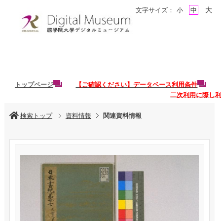
大
文字サイズ：
小
中
トップページ
【ご確認ください】データベース利用条件
二次利用に際し
検索トップ
資料情報
関連資料情報