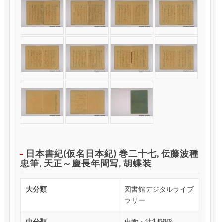
日本書紀(仮名日本紀) 巻二十七, 伝藤波種
忠筆, 天正～慶長年間写, 胡蝶装
大分類
図書館デジタルライブ
ラリー
中分類
史学・法制関係