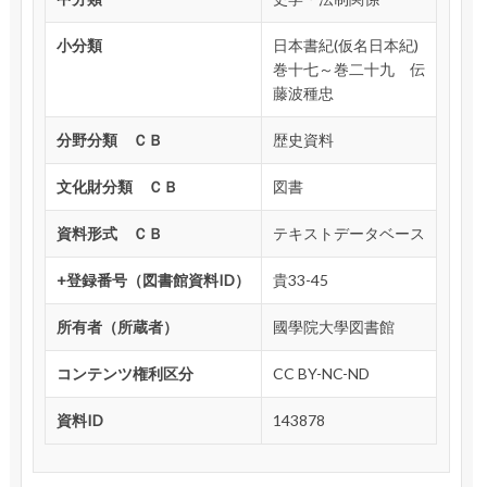
小分類
日本書紀(仮名日本紀)
巻十七～巻二十九 伝
藤波種忠
分野分類 ＣＢ
歴史資料
文化財分類 ＣＢ
図書
資料形式 ＣＢ
テキストデータベース
+登録番号（図書館資料ID）
貴33-45
所有者（所蔵者）
國學院大學図書館
コンテンツ権利区分
CC BY-NC-ND
資料ID
143878