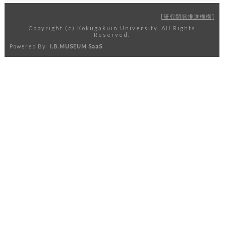
研究開発推進機構
Copyright (c) Kokugakuin University. All Rights
Reserved.
Powered By
I.B.MUSEUM SaaS