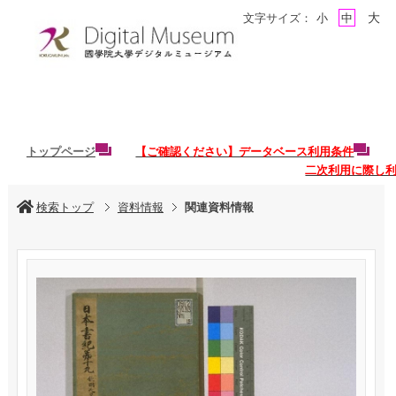
大
文字サイズ：
小
中
トップページ
【ご確認ください】データベース利用条件
二次利用に際し
検索トップ
資料情報
関連資料情報