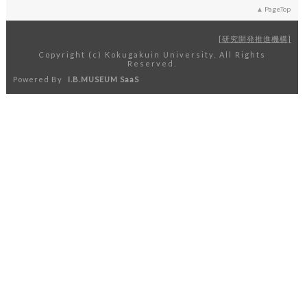
PageTop
研究開発推進機構
Copyright (c) Kokugakuin University. All Rights
Reserved.
Powered By
I.B.MUSEUM SaaS