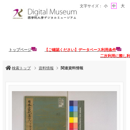
大
文字サイズ：
小
中
トップページ
【ご確認ください】データベース利用条件
二次利用に際し
検索トップ
資料情報
関連資料情報