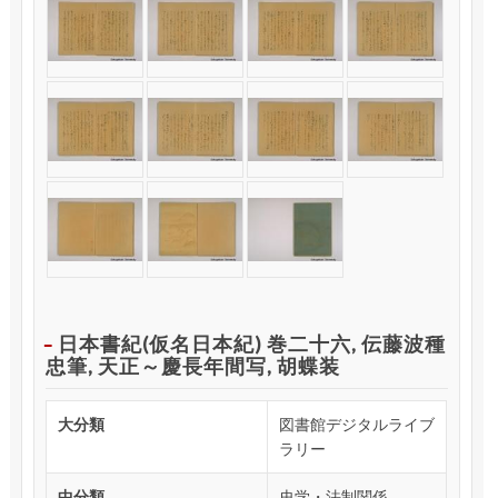
日本書紀(仮名日本紀) 巻二十六, 伝藤波種
忠筆, 天正～慶長年間写, 胡蝶装
大分類
図書館デジタルライブ
ラリー
中分類
史学・法制関係