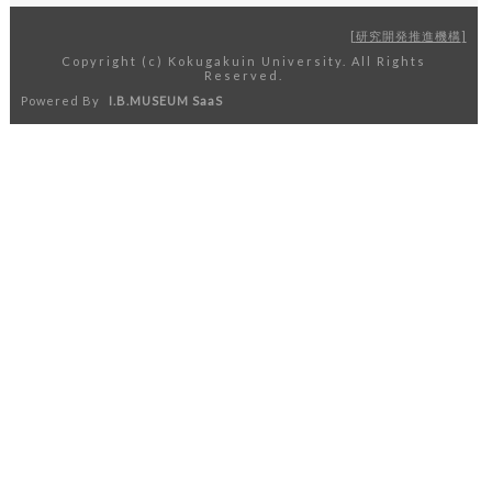
研究開発推進機構
Copyright (c) Kokugakuin University. All Rights
Reserved.
Powered By
I.B.MUSEUM SaaS