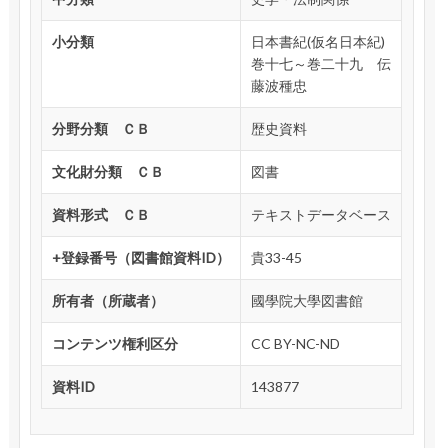
小分類
日本書紀(仮名日本紀)
巻十七～巻二十九 伝
藤波種忠
分野分類 ＣＢ
歴史資料
文化財分類 ＣＢ
図書
資料形式 ＣＢ
テキストデータベース
+登録番号（図書館資料ID）
貴33-45
所有者（所蔵者）
國學院大學図書館
コンテンツ権利区分
CC BY-NC-ND
資料ID
143877