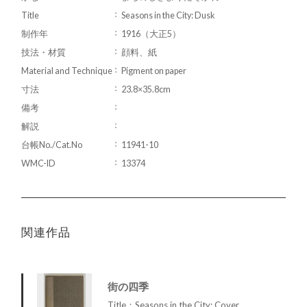
Title
Seasons in the City: Dusk
制作年
1916（大正5）
技法・材質
顔料、紙
Material and Technique
Pigment on paper
寸法
23.8×35.8cm
備考
解説
台帳No./Cat.No
11941-10
WMC-ID
13374
関連作品
街の四季
Title：Seasons in the City: Cover