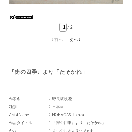
/
2
‹
›
前へ
次へ
『街の四季』より「たそかれ」
作家名
野長瀬 晩花
種別
日本画
Artist Name
NONAGASE Banka
作品タイトル
『街の四季』より「たそかれ」
かな
まちのしきよりたそかれ