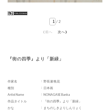
/
2
‹
›
前へ
次へ
『街の四季』より「新緑」
作家名
野長瀬 晩花
種別
日本画
Artist Name
NONAGASE Banka
作品タイトル
『街の四季』より「新緑」
かな
まちのしきよりしんりょく