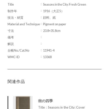
Title
Seasons in the City: Fresh Green
制作年
1916（大正5）
技法・材質
顔料、紙
Material and Technique
Pigment on paper
寸法
23.8×35.8cm
備考
解説
台帳No./Cat.No
11941-4
WMC-ID
13368
関連作品
街の四季
Title：Seasons in the City: Cover