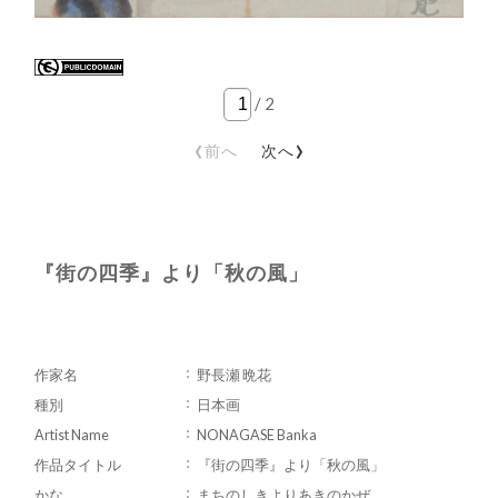
/
2
‹
›
前へ
次へ
『街の四季』より「秋の風」
作家名
野長瀬 晩花
種別
日本画
Artist Name
NONAGASE Banka
作品タイトル
『街の四季』より「秋の風」
かな
まちのしきよりあきのかぜ