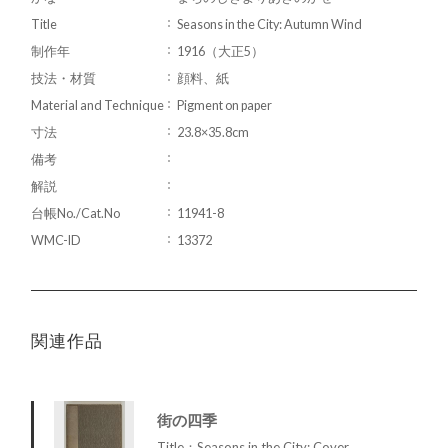
Title
Seasons in the City: Autumn Wind
制作年
1916（大正5）
技法・材質
顔料、紙
Material and Technique
Pigment on paper
寸法
23.8×35.8cm
備考
解説
台帳No./Cat.No
11941-8
WMC-ID
13372
関連作品
街の四季
Title：Seasons in the City: Cover