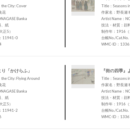
 the City: Cover
Title：Seasons in
晩花
作家名：野長瀬 
ONAGASE Banka
Artist Name：N
料、紙
技法・材質：顔
大正5）
制作年：1916
：11941-0
台帳No./Cat.No
4
WMC-ID：1336
より「かけらふ」
『街の四季』
 the City: Flying Around
Title：Seasons in
晩花
作家名：野長瀬 
ONAGASE Banka
Artist Name：N
料、紙
技法・材質：顔
大正5）
制作年：1916
：11941-2
台帳No./Cat.No
6
WMC-ID：1336