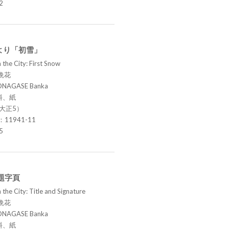
2
より「初雪」
 the City: First Snow
晩花
ONAGASE Banka
料、紙
（大正5）
.：11941-11
5
題字頁
the City: Title and Signature
晩花
ONAGASE Banka
料、紙