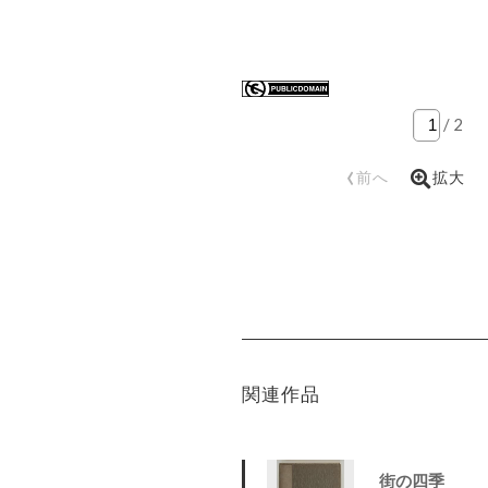
/
2
‹
前へ
拡大
関連作品
街の四季