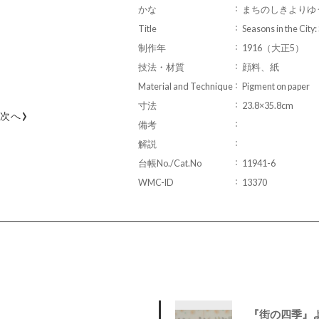
かな
まちのしきよりゆ
Title
Seasons in the City
制作年
1916（大正5）
技法・材質
顔料、紙
Material and Technique
Pigment on paper
寸法
23.8×35.8cm
›
次へ
備考
解説
台帳No./Cat.No
11941-6
WMC-ID
13370
『街の四季』