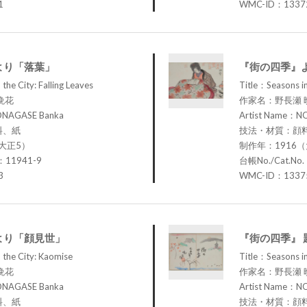
1
WMC-ID：1337
より「落葉」
『街の四季』
the City: Falling Leaves
Title：Seasons in
晩花
作家名：野長瀬 
ONAGASE Banka
Artist Name：N
料、紙
技法・材質：顔
大正5）
制作年：1916
：11941-9
台帳No./Cat.No
3
WMC-ID：1337
より「顔見世」
『街の四季』 
 the City: Kaomise
Title：Seasons in 
晩花
作家名：野長瀬 
ONAGASE Banka
Artist Name：N
料、紙
技法・材質：顔