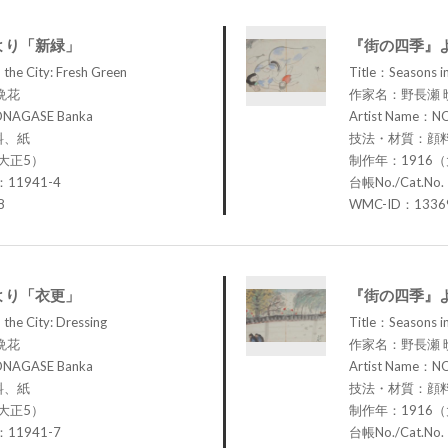
より「新緑」
『街の四季』
 the City: Fresh Green
Title：Seasons in
晩花
作家名：野長瀬 
ONAGASE Banka
Artist Name：N
料、紙
技法・材質：顔
大正5）
制作年：1916
：11941-4
台帳No./Cat.No
8
WMC-ID：1336
より「衣更」
『街の四季』
 the City: Dressing
Title：Seasons i
晩花
作家名：野長瀬 
ONAGASE Banka
Artist Name：N
料、紙
技法・材質：顔
大正5）
制作年：1916
：11941-7
台帳No./Cat.No