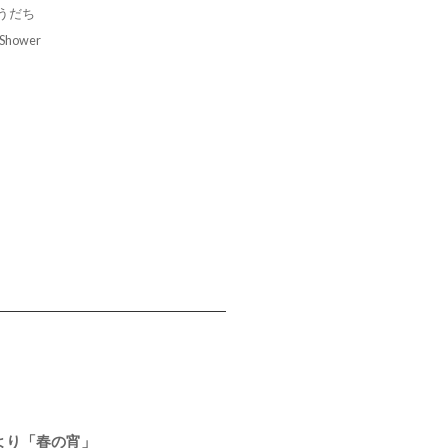
うだち
: Shower
より「春の宵」