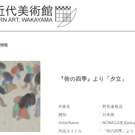
情報
『街の四季』より「夕立」
作家名
野長瀬 晩花
種別
日本画
Artist Name
NONAGASE Banka
作品タイトル
『街の四季』より