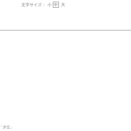
大
文字サイズ：
小
中
「夕立」