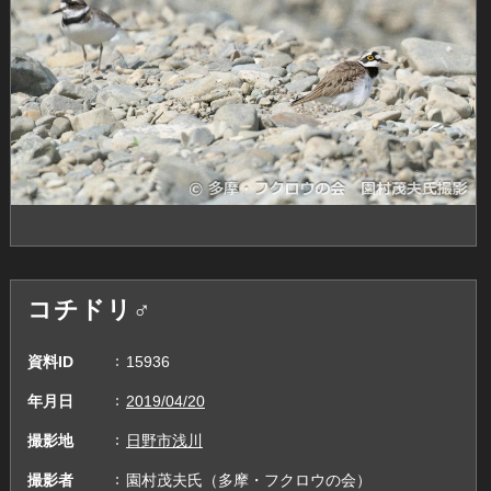
コチドリ♂
資料ID
15936
年月日
2019/04/20
撮影地
日野市浅川
撮影者
園村茂夫氏（多摩・フクロウの会）