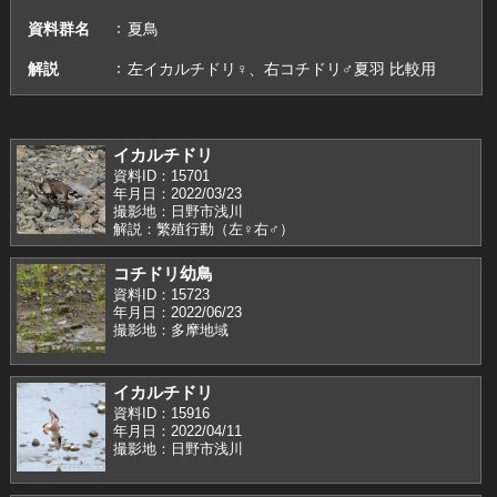
資料群名
夏鳥
解説
左イカルチドリ♀、右コチドリ♂夏羽 比較用
イカルチドリ
資料ID：15701
年月日：2022/03/23
撮影地：日野市浅川
解説：繁殖行動（左♀右♂）
コチドリ幼鳥
資料ID：15723
年月日：2022/06/23
撮影地：多摩地域
イカルチドリ
資料ID：15916
年月日：2022/04/11
撮影地：日野市浅川