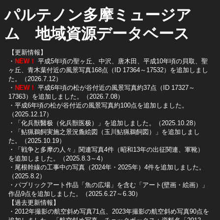
パルテノン多摩ミュージア
ム 地域資源データベース
【更新情報】
・
NEW！
平成5年頃の聖ヶ丘、中沢、唐木田、平成10年頃の貝取、聖
ヶ丘、青木葉付近の風景写真168点（ID 17364～17532）を追加しまし
た。（2026.7.12）
・
NEW！
平成6年頃の松が谷付近の風景写真約37点（ID 17327～
17363）を追加しました。（2026.7.08）
・平成6年頃の松が谷付近の風景写真約100点を追加しました。
（2025.12.17）
・「化兵獣醫极（化兵獣医极）」を追加しました。（2025.10.28）
・「鮎猟鵜飼実施之景況麁絵図（玉川鮎猟鵜飼図）」を追加しまし
た。（2025.10.19）
​・「戦争と多摩の人々」関連写真4件（昭和13年の出征関連、軍靴）
を追加しました。（2025.8.3～4）
​・尾根幹線の工事中の写真（2024年・2025年）4件を追加しました。
（2025.8.2）
​・パブリックアート作品「魚の広場」を含む「アート(壁画・絵画）」
作品9点を追加しました。（2025.6.27～6.30）
【過去更新情報】
・2012年撮影の航空斜め写真71点、2023年撮影の航空斜め写真90点を