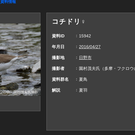
連資料情報
コチドリ♀
資料ID
15942
年月日
2016/04/27
撮影地
日野市
撮影者
園村茂夫氏（多摩・フクロウ
資料群名
夏鳥
解説
夏羽