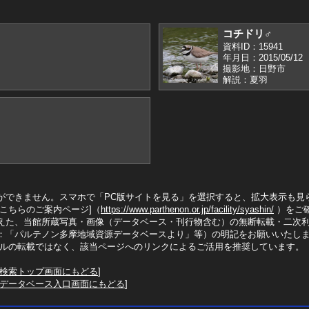
コチドリ♂
資料ID：15941
年月日：2015/05/12
撮影地：日野市
解説：夏羽
ができません。スマホで「PC版サイトを見る」を選択すると、拡大表示も見
こちらのご案内ページ]（
https://www.parthenon.or.jp/facility/syashin/
）をご
えた、当館所蔵写真・画像（データベース・刊行物含む）の無断転載・二次
：「パルテノン多摩地域資源データベースより」等）の明記をお願いいたし
イルの転載ではなく、該当ページへのリンクによるご活用を推奨しています。
検索トップ画面にもどる
]
データベース入口画面にもどる
]