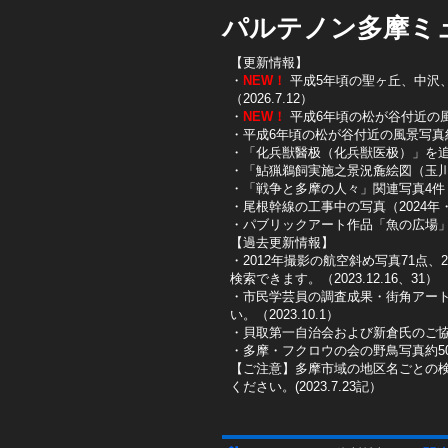
パルテノン多摩ミ
【更新情報】
・
NEW！
平成5年頃の聖ヶ丘、中沢、唐
（2026.7.12）
・
NEW！
平成6年頃の松が谷付近の風景写
・平成6年頃の松が谷付近の風景写真約10
・「化兵獣醫极（化兵獣医极）」を追加し
・「鮎猟鵜飼実施之景況麁絵図（玉川鮎
​・「戦争と多摩の人々」関連写真4件（
​・尾根幹線の工事中の写真（2024年・2
​・パブリックアート作品「魚の広場」を
【過去更新情報】
・2012年撮影の航空斜め写真71点、
検索できます。（2023.12.16、31）
​・市民学芸員の調査成果・街角アー
い。（2023.10.1）
・貝取第一自治会および新倉氏のご協
・多摩・フクロウの会の野鳥写真約50
【ご注意】多摩市域の地区名ごとの
ください。(2023.7.23記）