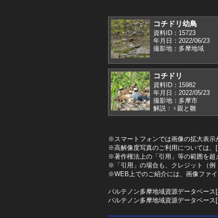
コチドリ幼鳥
資料ID：15723
年月日：2022/06/23
撮影地：多摩地域
コチドリ
資料ID：15982
年月日：2022/05/23
撮影地：多摩市
解説：♀親と雛
※スマートフォンでは画像の拡大表示
※高解像度写真のご利用については、[
※著作権法上の「引用」等の範囲を超
※「引用」の場合も、クレジット（例
※WEB上でのご紹介には、画像ファ
パルテノン多摩地域資源データベース[
パルテノン多摩地域資源データベース[