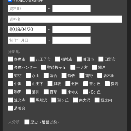
その他の検索条件
～
資料ID
資料名
～
年月日
～
制作年月日
撮影地
多摩市
八王子市
稲城市
町田市
日野市
多摩センター
聖蹟桜ヶ丘
一ノ宮
関戸
諏訪
永山
落合
鶴牧
南野
唐木田
中沢
山王下
貝取
乞田
豊ヶ丘
愛宕
和田
落川
百草
東寺方
桜ヶ丘
連光寺
馬引沢
聖ヶ丘
南大沢
堀之内
若葉台
大分類
歴史（近世以前）