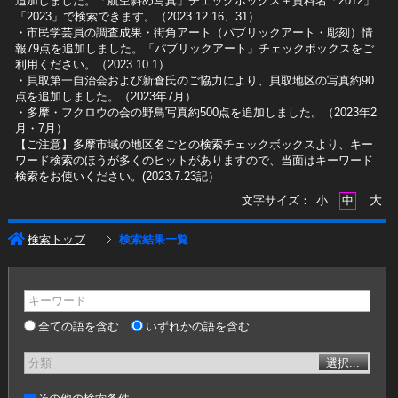
追加しました。「航空斜め写真」チェックボックス＋資料名「2012」
「2023」で検索できます。（2023.12.16、31）
​・市民学芸員の調査成果・街角アート（パブリックアート・彫刻）情
報79点を追加しました。「パブリックアート」チェックボックスをご
利用ください。（2023.10.1）
・貝取第一自治会および新倉氏のご協力により、貝取地区の写真約90
点を追加しました。（2023年7月）
・多摩・フクロウの会の野鳥写真約500点を追加しました。（2023年2
月・7月）
【ご注意】多摩市域の地区名ごとの検索チェックボックスより、キー
ワード検索のほうが多くのヒットがありますので、当面はキーワード
検索をお使いください。(2023.7.23記）
大
文字サイズ：
小
中
検索トップ
検索結果一覧
キーワード
全ての語を含む
いずれかの語を含む
分類
選択...