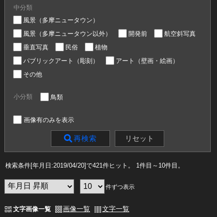
中分類
風景（多摩ニュータウン）
風景（多摩ニュータウン以外）
開発前
航空斜写真
垂直写真
民俗
植物
パブリックアート（彫刻）
アート（壁画・絵画）
その他
小分類
鳥類
画像有のみを表示
リセット
再検索
検索条件[年月日:2019/04/20]で421件ヒット
。 1件目～10件目
。
件ずつ表示
画像一覧
文字一覧
文字画像一覧