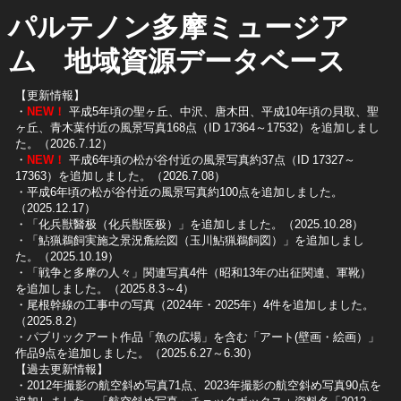
パルテノン多摩ミュージア
ム 地域資源データベース
【更新情報】
・
NEW！
平成5年頃の聖ヶ丘、中沢、唐木田、平成10年頃の貝取、聖
ヶ丘、青木葉付近の風景写真168点（ID 17364～17532）を追加しまし
た。（2026.7.12）
・
NEW！
平成6年頃の松が谷付近の風景写真約37点（ID 17327～
17363）を追加しました。（2026.7.08）
・平成6年頃の松が谷付近の風景写真約100点を追加しました。
（2025.12.17）
・「化兵獣醫极（化兵獣医极）」を追加しました。（2025.10.28）
・「鮎猟鵜飼実施之景況麁絵図（玉川鮎猟鵜飼図）」を追加しまし
た。（2025.10.19）
​・「戦争と多摩の人々」関連写真4件（昭和13年の出征関連、軍靴）
を追加しました。（2025.8.3～4）
​・尾根幹線の工事中の写真（2024年・2025年）4件を追加しました。
（2025.8.2）
​・パブリックアート作品「魚の広場」を含む「アート(壁画・絵画）」
作品9点を追加しました。（2025.6.27～6.30）
【過去更新情報】
・2012年撮影の航空斜め写真71点、2023年撮影の航空斜め写真90点を