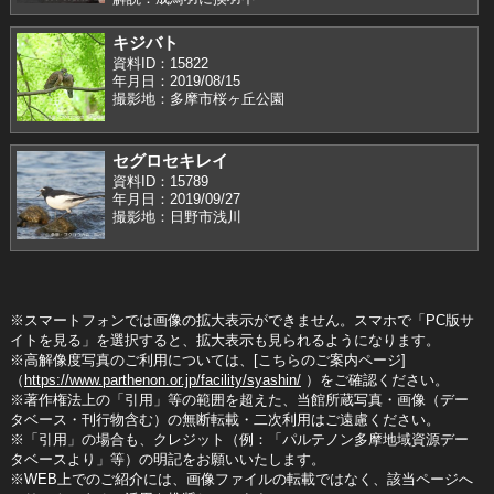
キジバト
資料ID：15822
年月日：2019/08/15
撮影地：多摩市桜ヶ丘公園
セグロセキレイ
資料ID：15789
年月日：2019/09/27
撮影地：日野市浅川
※スマートフォンでは画像の拡大表示ができません。スマホで「PC版サ
イトを見る」を選択すると、拡大表示も見られるようになります。
※高解像度写真のご利用については、[こちらのご案内ページ]
（
https://www.parthenon.or.jp/facility/syashin/
）をご確認ください。
※著作権法上の「引用」等の範囲を超えた、当館所蔵写真・画像（デー
タベース・刊行物含む）の無断転載・二次利用はご遠慮ください。
※「引用」の場合も、クレジット（例：「パルテノン多摩地域資源デー
タベースより」等）の明記をお願いいたします。
※WEB上でのご紹介には、画像ファイルの転載ではなく、該当ページへ