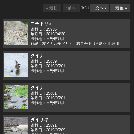
1
/
43
«
最初
‹
前へ
次へ
›
最後
»
コチドリ♂
資料ID：15936
年月日：2019/04/20
撮影地：日野市浅川
解説：左イカルチドリ♀、右コチドリ♂夏羽 比較用
クイナ
資料ID：15859
年月日：2019/05/01
撮影地：日野市浅川
クイナ
資料ID：15861
年月日：2019/05/01
撮影地：日野市浅川
ダイサギ
資料ID：15691
年月日：2019/05/09