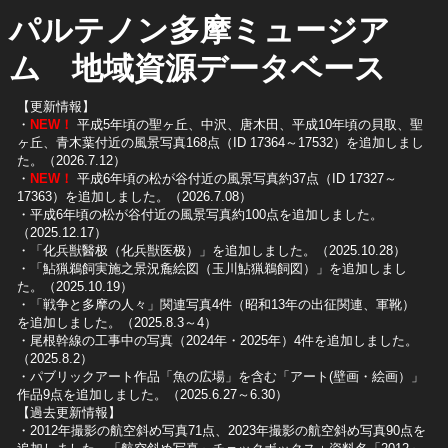
パルテノン多摩ミュージア
ム 地域資源データベース
【更新情報】
・
NEW！
平成5年頃の聖ヶ丘、中沢、唐木田、平成10年頃の貝取、聖
ヶ丘、青木葉付近の風景写真168点（ID 17364～17532）を追加しまし
た。（2026.7.12）
・
NEW！
平成6年頃の松が谷付近の風景写真約37点（ID 17327～
17363）を追加しました。（2026.7.08）
・平成6年頃の松が谷付近の風景写真約100点を追加しました。
（2025.12.17）
・「化兵獣醫极（化兵獣医极）」を追加しました。（2025.10.28）
・「鮎猟鵜飼実施之景況麁絵図（玉川鮎猟鵜飼図）」を追加しまし
た。（2025.10.19）
​・「戦争と多摩の人々」関連写真4件（昭和13年の出征関連、軍靴）
を追加しました。（2025.8.3～4）
​・尾根幹線の工事中の写真（2024年・2025年）4件を追加しました。
（2025.8.2）
​・パブリックアート作品「魚の広場」を含む「アート(壁画・絵画）」
作品9点を追加しました。（2025.6.27～6.30）
【過去更新情報】
・2012年撮影の航空斜め写真71点、2023年撮影の航空斜め写真90点を