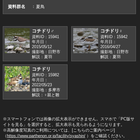
資料群名
夏鳥
コチドリ♂
コチドリ♀
資料ID：15941
資料ID：15942
年月日：
年月日：
2015/05/12
2016/04/27
撮影地：日野市
撮影地：日野市
解説：夏羽
解説：夏羽
コチドリ
資料ID：15982
年月日：
2022/05/23
撮影地：多摩市
解説：♀親と雛
※スマートフォンでは画像の拡大表示ができません。スマホで「PC版サ
イトを見る」を選択すると、拡大表示も見られるようになります。
※高解像度写真のご利用については、[こちらのご案内ページ]
（
https://www.parthenon.or.jp/facility/syashin/
）をご確認ください。