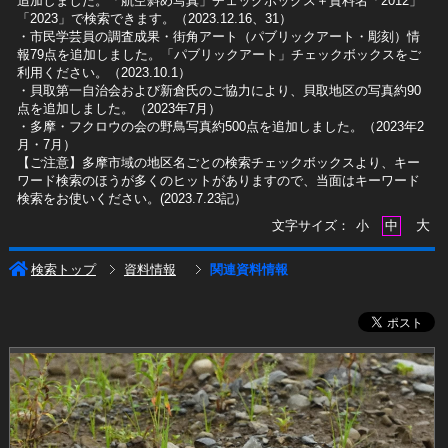
追加しました。「航空斜め写真」チェックボックス＋資料名「2012」
「2023」で検索できます。（2023.12.16、31）
​・市民学芸員の調査成果・街角アート（パブリックアート・彫刻）情
報79点を追加しました。「パブリックアート」チェックボックスをご
利用ください。（2023.10.1）
・貝取第一自治会および新倉氏のご協力により、貝取地区の写真約90
点を追加しました。（2023年7月）
・多摩・フクロウの会の野鳥写真約500点を追加しました。（2023年2
月・7月）
【ご注意】多摩市域の地区名ごとの検索チェックボックスより、キー
ワード検索のほうが多くのヒットがありますので、当面はキーワード
検索をお使いください。(2023.7.23記）
大
文字サイズ：
小
中
検索トップ
資料情報
関連資料情報