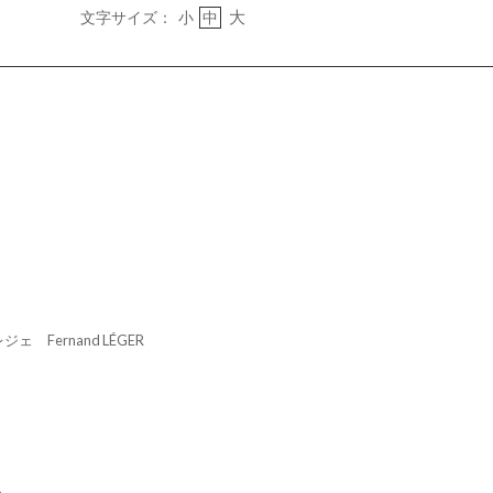
大
文字サイズ：
小
中
 Fernand LÉGER