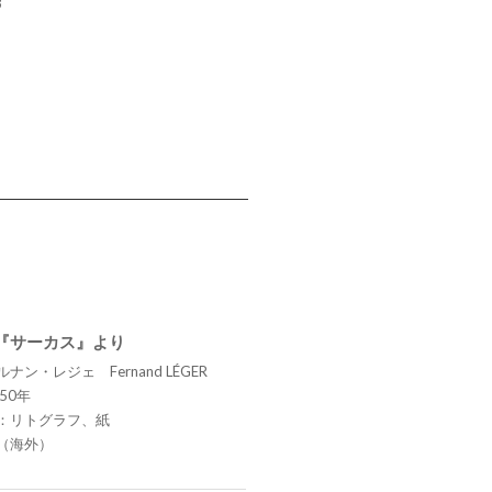
3
 『サーカス』より
ナン・レジェ Fernand LÉGER
50年
：リトグラフ、紙
（海外）