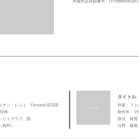
所蔵作品登録番号
FP19880000205
タイトル
ン・レジェ Fernand LÉGER
作家：フェル
50年
制作年：19
：リトグラフ、紙
技法、材質
（海外）
分野：版画