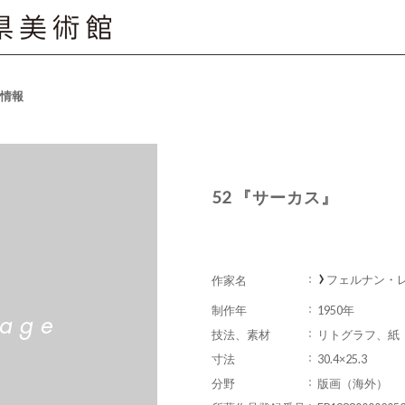
情報
52 『サーカス』
フェルナン・レジェ
作家名
制作年
1950年
技法、素材
リトグラフ、紙
寸法
30.4×25.3
分野
版画（海外）