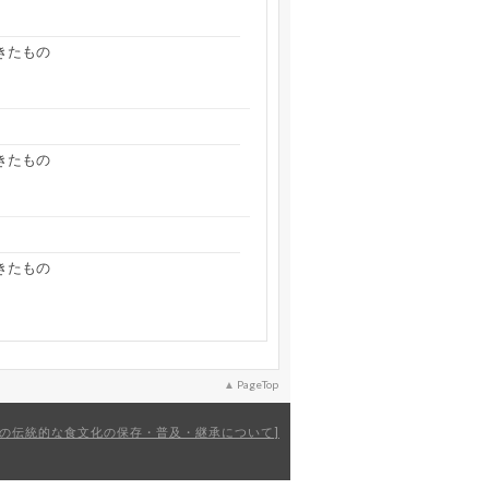
きたもの
きたもの
）
きたもの
PageTop
の伝統的な食文化の保存・普及・継承について