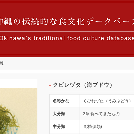
報
クビレヅタ（海ブドウ）
名称かな
くびれづた（うみぶどう）
大分類
2章 食べてきたもの
中分類
食材(藻類)