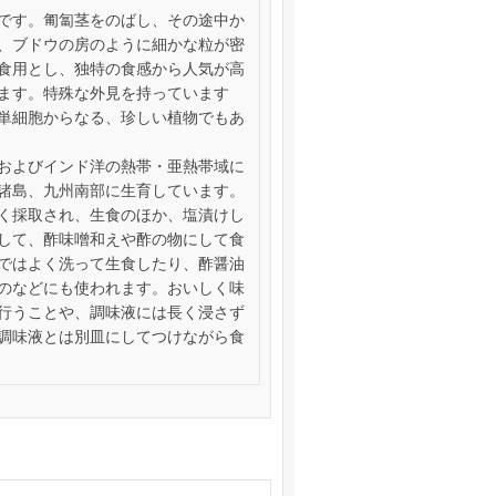
です。匍匐茎をのばし、その途中か
、ブドウの房のように細かな粒が密
食用とし、独特の食感から人気が高
ます。特殊な外見を持っています
単細胞からなる、珍しい植物でもあ
およびインド洋の熱帯・亜熱帯域に
諸島、九州南部に生育しています。
く採取され、生食のほか、塩漬けし
して、酢味噌和えや酢の物にして食
ではよく洗って生食したり、酢醤油
のなどにも使われます。おいしく味
行うことや、調味液には長く浸さず
調味液とは別皿にしてつけながら食