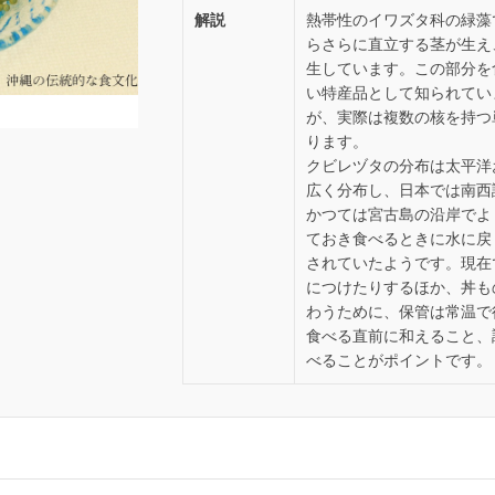
解説
熱帯性のイワズタ科の緑藻
らさらに直立する茎が生え
生しています。この部分を
い特産品として知られてい
が、実際は複数の核を持つ
ります。
クビレヅタの分布は太平洋
広く分布し、日本では南西
かつては宮古島の沿岸でよ
ておき食べるときに水に戻
されていたようです。現在
につけたりするほか、丼も
わうために、保管は常温で
食べる直前に和えること、
べることがポイントです。