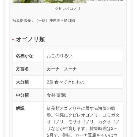
クビレオゴノリ
写真提供先：（一財）沖縄美ら島財団
オゴノリ類
名称かな
おごのりるい
方言名
カーナ スーナ
大分類
2章 食べてきたもの
中分類
食材(藻類)
解説
紅藻類オゴノリ科に属する海藻の総
称。沖縄にクビレオゴノリ、ユミガタ
オゴノリ、モサオゴノリ、カタオゴノ
リなどが生育します。採集時期は3～
5月で、美味。カーナ豆腐あるいはウ