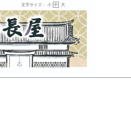
大
文字サイズ：
小
中