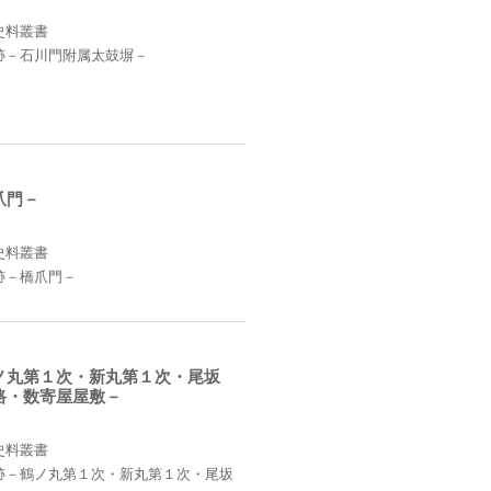
史料叢書
跡－石川門附属太鼓塀－
爪門－
史料叢書
跡－橋爪門－
ノ丸第１次・新丸第１次・尾坂
路・数寄屋屋敷－
史料叢書
跡－鶴ノ丸第１次・新丸第１次・尾坂