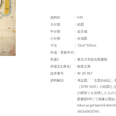
資料ID
543
大分類
絵図
中分類
金沢城
小分類
全域図
寸法
72cm*101cm
作成・景観年代
所蔵1
東京大学総合図書館
所蔵2(文庫名)
南葵文庫
請求番号
W-20-967
資料解説
考証図。「主図合結記」
（1596-1615）の絵図
の縄張りを反映したもの
図書館HPにて画像公開あり（https:
tokyo.ac.jp/repo/s/koten
d0c5e06107ef）