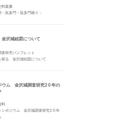
史料叢書
跡－鼠多門・鼠多門橋Ⅱ－
 金沢城絵図について
調査研究パンフレット
を探る 金沢城絵図について
ウム 金沢城調査研究2 0 年の
ら
資料
ンポジウム 金沢城調査研究2 0 年
ら