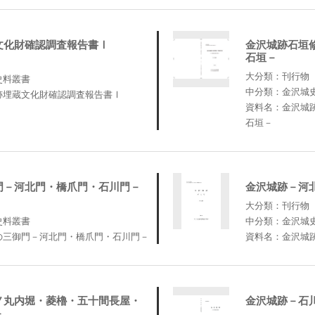
文化財確認調査報告書Ⅰ
金沢城跡石垣
石垣－
大分類：刊行物
史料叢書
中分類：金沢城
跡埋蔵文化財確認調査報告書Ⅰ
資料名：金沢城
石垣－
門－河北門・橋爪門・石川門－
金沢城跡－河
大分類：刊行物
史料叢書
中分類：金沢城
の三御門－河北門・橋爪門・石川門－
資料名：金沢城
ノ丸内堀・菱櫓・五十間長屋・
金沢城跡－石
－