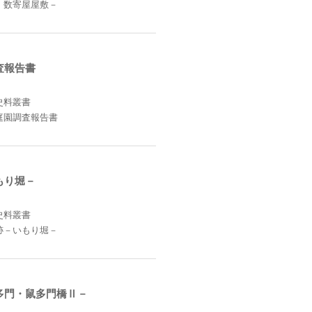
・数寄屋屋敷－
査報告書
史料叢書
庭園調査報告書
もり堀－
史料叢書
跡－いもり堀－
多門・鼠多門橋Ⅱ－