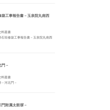
修築工事報告書－玉泉院丸南西
史料叢書
跡石垣修築工事報告書－玉泉院丸南西
北門－
史料叢書
跡－河北門－
川門附属太鼓塀－