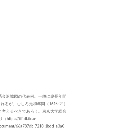
系金沢城図の代表例。一般に慶長年間
とされるが、むしろ元和年間（1615-24）
と考えるべきであろう。東京大学総合
//iiif.dl.itc.u-
/document/66a787db-7218-1bdd-a3a0-