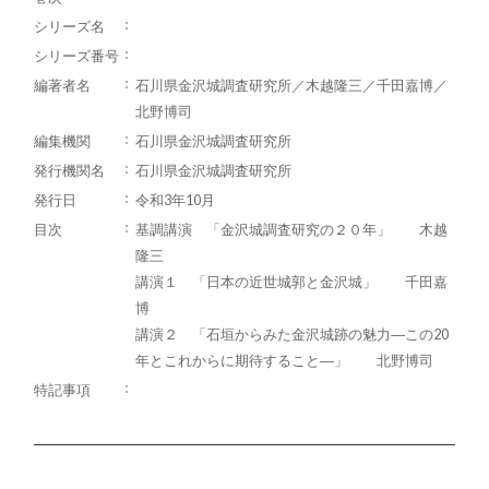
シリーズ名
シリーズ番号
編著者名
石川県金沢城調査研究所／木越隆三／千田嘉博／
北野博司
編集機関
石川県金沢城調査研究所
発行機関名
石川県金沢城調査研究所
発行日
令和3年10月
目次
基調講演 「金沢城調査研究の２０年」 木越
隆三
講演１ 「日本の近世城郭と金沢城」 千田嘉
博
講演２ 「石垣からみた金沢城跡の魅力―この20
年とこれからに期待すること―」 北野博司
特記事項