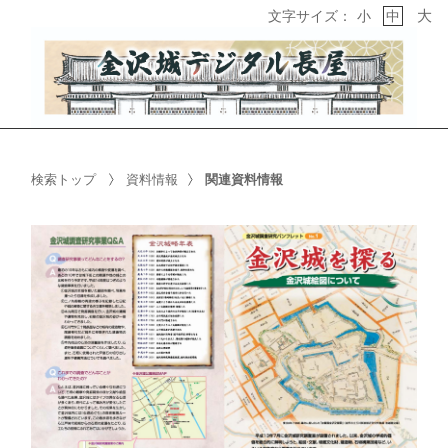
大
文字サイズ：
小
中
検索トップ
資料情報
関連資料情報