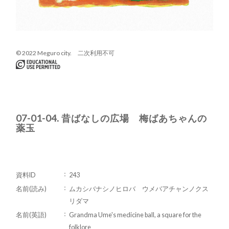
© 2022 Meguro city. 二次利用不可
07-01-04. 昔ばなしの広場 梅ばあちゃんの
薬玉
資料ID
243
名前(読み)
ムカシバナシノヒロバ ウメバアチャンノクス
リダマ
名前(英語)
Grandma Ume's medicine ball, a square for the
folklore