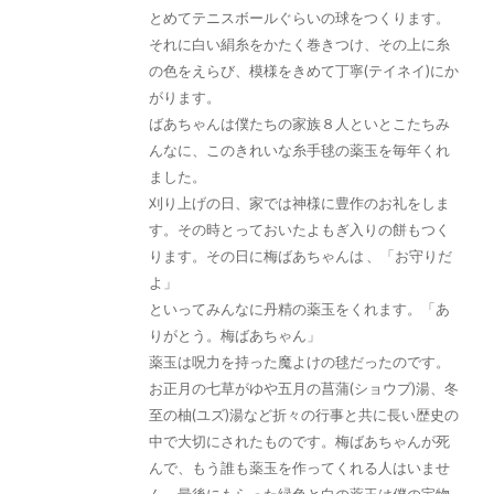
とめてテニスボールぐらいの球をつくります。
それに白い絹糸をかたく巻きつけ、その上に糸
の色をえらび、模様をきめて丁寧(テイネイ)にか
がります。
ばあちゃんは僕たちの家族８人といとこたちみ
んなに、このきれいな糸手毬の薬玉を毎年くれ
ました。
刈り上げの日、家では神様に豊作のお礼をしま
す。その時とっておいたよもぎ入りの餅もつく
ります。その日に梅ばあちゃんは 、「お守りだ
よ」
といってみんなに丹精の薬玉をくれます。「あ
りがとう。梅ばあちゃん」
薬玉は呪力を持った魔よけの毬だったのです。
お正月の七草がゆや五月の菖蒲(ショウブ)湯、冬
至の柚(ユズ)湯など折々の行事と共に長い歴史の
中で大切にされたものです。梅ばあちゃんが死
んで、もう誰も薬玉を作ってくれる人はいませ