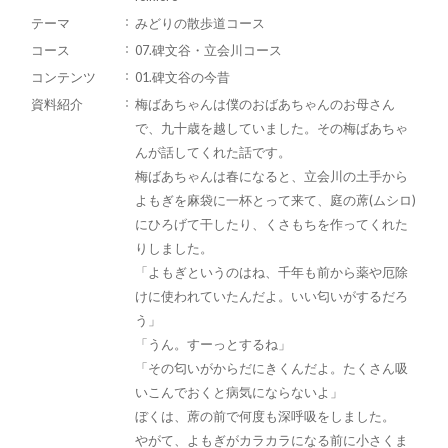
テーマ
みどりの散歩道コース
コース
07.碑文谷・立会川コース
コンテンツ
01.碑文谷の今昔
資料紹介
梅ばあちゃんは僕のおばあちゃんのお母さん
で、九十歳を越していました。その梅ばあちゃ
んが話してくれた話です。
梅ばあちゃんは春になると、立会川の土手から
よもぎを麻袋に一杯とって来て、庭の蓆(ムシロ)
にひろげて干したり、くさもちを作ってくれた
りしました。
「よもぎというのはね、千年も前から薬や厄除
けに使われていたんだよ。いい匂いがするだろ
う」
「うん。すーっとするね」
「その匂いがからだにきくんだよ。たくさん吸
いこんでおくと病気にならないよ」
ぼくは、蓆の前で何度も深呼吸をしました。
やがて、よもぎがカラカラになる前に小さくま