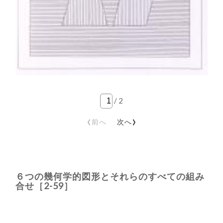
/
2
‹
›
前へ
次へ
６つの幾何学的図形とそれらのすべての組み
合せ［2-59］