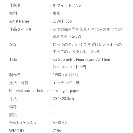
作家名
ルウィット, ソル
種別
版画
Artist Name
LEWITT, Sol
作品タイトル
６つの幾何学的図形とそれらのすべての
組み合せ［2-59］
かな
むっつのきかがくてきずけいとそれらの
すべてのくみあわせ［2-59］
Title
Six Geometric Figures and All Their
Combinations [2-59]
制作年
1980（昭和55）
技法・材質
エッチング、紙
Material and Technique
Etching on paper
寸法
20.1×20.3cm
備考
解説
台帳No./Cat.No
6440-59
WMC-ID
7186