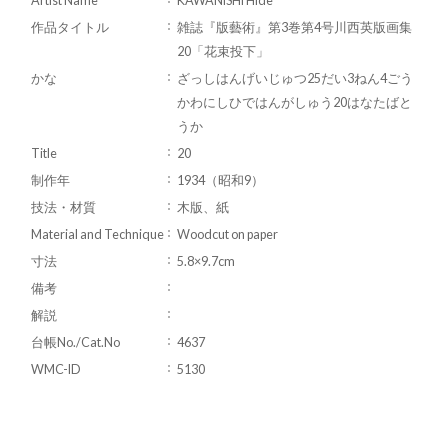
Artist Name
KAWANISHI Hide
作品タイトル
雑誌『版藝術』第3巻第4号川西英版画集
20「花束投下」
かな
ざっしはんげいじゅつ25だい3ねん4ごう
かわにしひではんがしゅう20はなたばと
うか
Title
20
制作年
1934（昭和9）
技法・材質
木版、紙
Material and Technique
Woodcut on paper
寸法
5.8×9.7cm
備考
解説
台帳No./Cat.No
4637
WMC-ID
5130