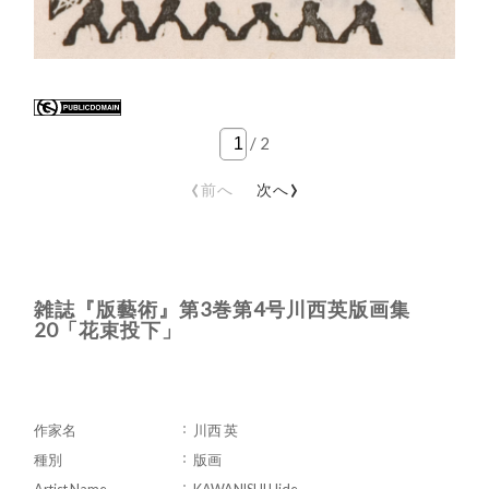
/
2
‹
›
前へ
次へ
雑誌『版藝術』第3巻第4号川西英版画集
20「花束投下」
作家名
川西 英
種別
版画