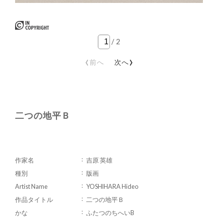
/
2
‹
›
前へ
次へ
二つの地平Ｂ
作家名
吉原 英雄
種別
版画
Artist Name
YOSHIHARA Hideo
作品タイトル
二つの地平Ｂ
かな
ふたつのちへいB