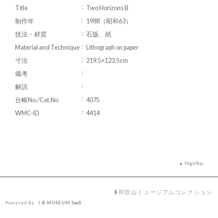
Title
Two Horizons B
制作年
1988（昭和63）
技法・材質
石版、紙
Material and Technique
Lithograph on paper
寸法
219.5×123.5cm
備考
解説
台帳No./Cat.No
4075
WMC-ID
4414
PageTop
和歌山ミュージアムコレクション
Powered By
I.B.MUSEUM SaaS