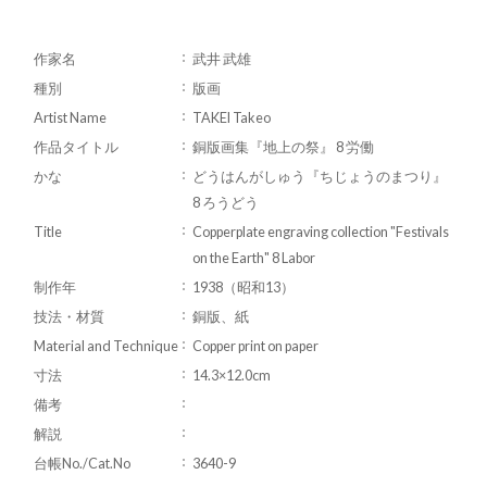
作家名
武井 武雄
種別
版画
Artist Name
TAKEI Takeo
作品タイトル
銅版画集『地上の祭』 8 労働
かな
どうはんがしゅう『ちじょうのまつり』
8 ろうどう
Title
Copperplate engraving collection "Festivals
on the Earth" 8 Labor
制作年
1938（昭和13）
技法・材質
銅版、紙
Material and Technique
Copper print on paper
寸法
14.3×12.0cm
備考
解説
台帳No./Cat.No
3640-9