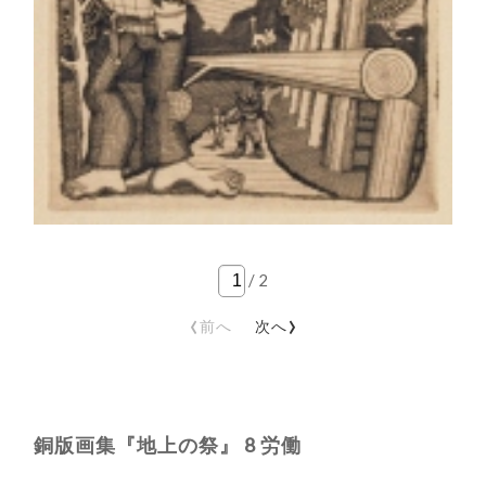
/
2
‹
›
前へ
次へ
銅版画集『地上の祭』 8 労働