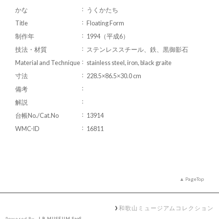
かな
うくかたち
Title
Floating Form
制作年
1994（平成6）
技法・材質
ステンレススチール、鉄、黒御影石
Material and Technique
stainless steel, iron, black graite
寸法
228.5×86.5×30.0 cm
備考
解説
台帳No./Cat.No
13914
WMC-ID
16811
PageTop
和歌山ミュージアムコレクション
Powered By
I.B.MUSEUM SaaS