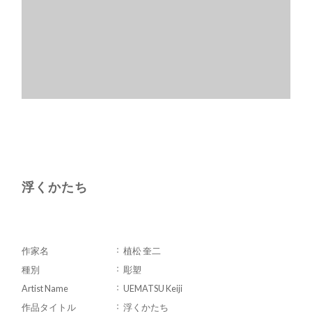
浮くかたち
作家名
植松 奎二
種別
彫塑
Artist Name
UEMATSU Keiji
作品タイトル
浮くかたち