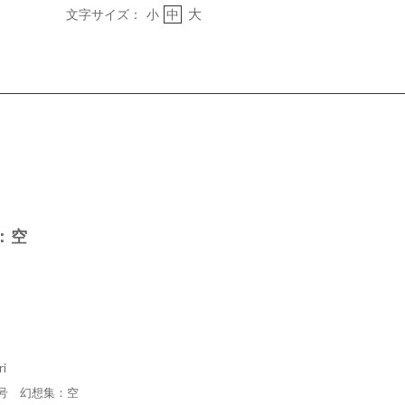
大
文字サイズ：
小
中
：空
ri
号 幻想集：空