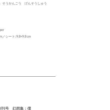
』そうかんごう げんそうしゅう
per
cm／シート: 9.8×9.8 cm
創刊号 幻想集：僕