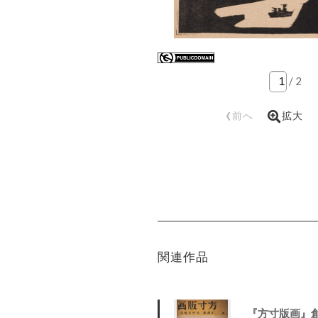
/
2
‹
前へ
拡大
関連作品
『方寸版画』