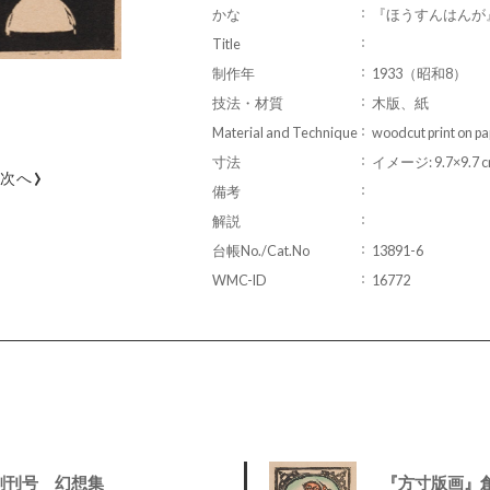
かな
『ほうすんはんが
Title
制作年
1933（昭和8）
技法・材質
木版、紙
Material and Technique
woodcut print on pa
寸法
イメージ: 9.7×9.7 
›
次へ
備考
解説
台帳No./Cat.No
13891-6
WMC-ID
16772
創刊号 幻想集
『方寸版画』