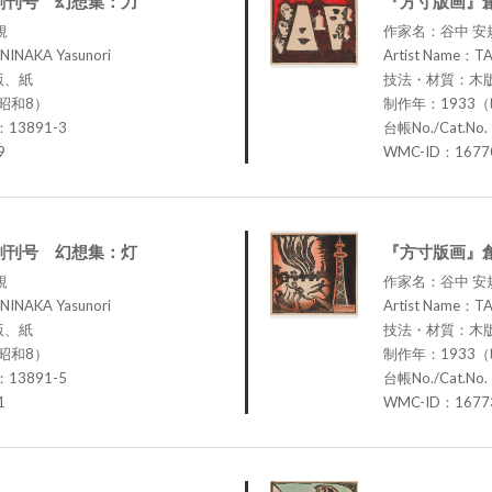
創刊号 幻想集：刀
『方寸版画』
規
作家名：谷中 安
NINAKA Yasunori
Artist Name：TA
版、紙
技法・材質：木
昭和8）
制作年：1933
：13891-3
台帳No./Cat.No
9
WMC-ID：1677
創刊号 幻想集：灯
『方寸版画』
規
作家名：谷中 安
NINAKA Yasunori
Artist Name：TA
版、紙
技法・材質：木
昭和8）
制作年：1933
：13891-5
台帳No./Cat.No
1
WMC-ID：1677