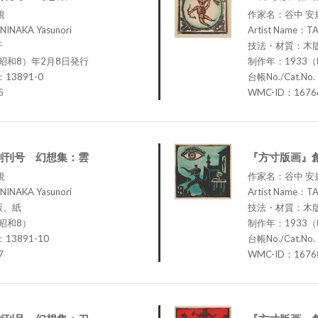
規
作家名：谷中 安
NINAKA Yasunori
Artist Name：TA
子
技法・材質：木
（昭和8）年2月8日発行
制作年：1933
：13891-0
台帳No./Cat.No
5
WMC-ID：1676
創刊号 幻想集：雲
『方寸版画』
規
作家名：谷中 安
NINAKA Yasunori
Artist Name：TA
版、紙
技法・材質：木
昭和8）
制作年：1933
：13891-10
台帳No./Cat.No
7
WMC-ID：1676