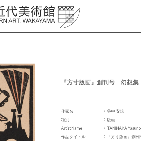
『方寸版画』創刊号 幻想集
作家名
谷中 安規
種別
版画
Artist Name
TANINAKA Yasuno
作品タイトル
『方寸版画』創刊