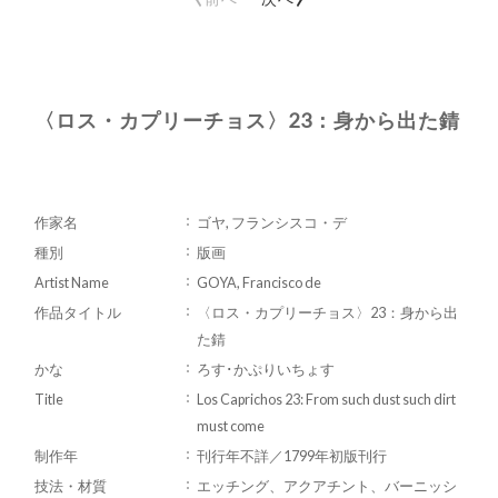
〈ロス・カプリーチョス〉23：身から出た錆
作家名
ゴヤ, フランシスコ・デ
種別
版画
Artist Name
GOYA, Francisco de
作品タイトル
〈ロス・カプリーチョス〉23：身から出
た錆
かな
ろす･かぷりいちょす
Title
Los Caprichos 23: From such dust such dirt
must come
制作年
刊行年不詳／1799年初版刊行
技法・材質
エッチング、アクアチント、バーニッシ