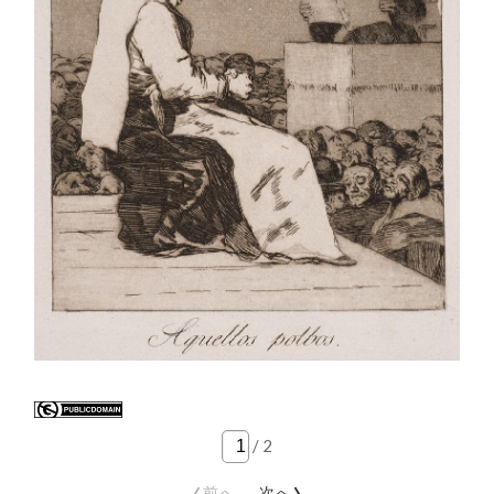
/
2
‹
›
前へ
次へ