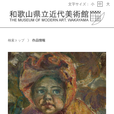
大
文字サイズ：
小
中
検索トップ
作品情報