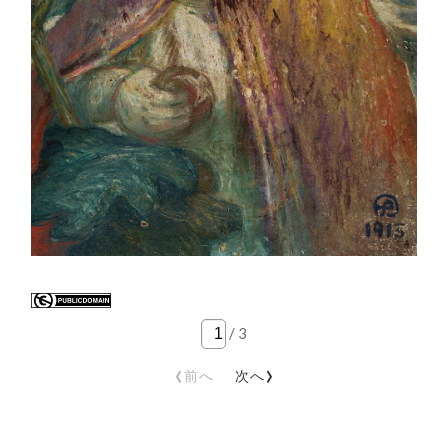
/
3
‹
›
前へ
次へ