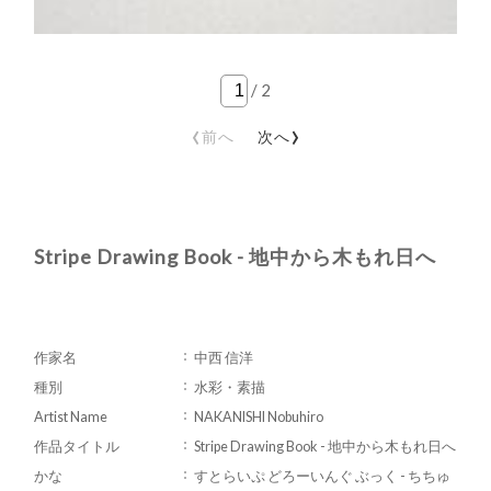
/
2
‹
›
前へ
次へ
Stripe Drawing Book - 地中から木もれ日へ
作家名
中西 信洋
種別
水彩・素描
Artist Name
NAKANISHI Nobuhiro
作品タイトル
Stripe Drawing Book - 地中から木もれ日へ
かな
すとらいぷ どろーいんぐ ぶっく - ちちゅ