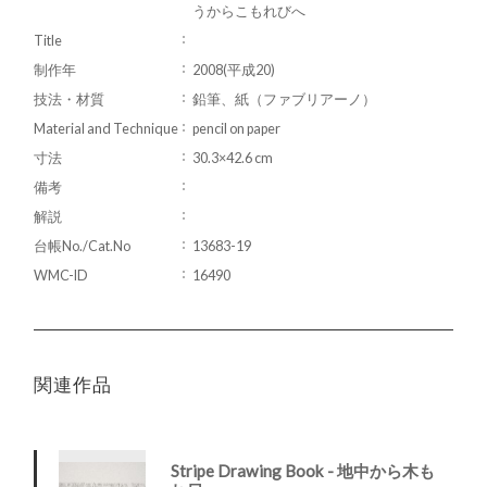
うからこもれびへ
Title
制作年
2008(平成20)
技法・材質
鉛筆、紙（ファブリアーノ）
Material and Technique
pencil on paper
寸法
30.3×42.6 cm
備考
解説
台帳No./Cat.No
13683-19
WMC-ID
16490
関連作品
Stripe Drawing Book - 地中から木も