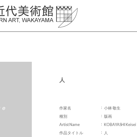
人
作家名
小林 敬生
種別
版画
Artist Name
KOBAYASHI Keisei
作品タイトル
人