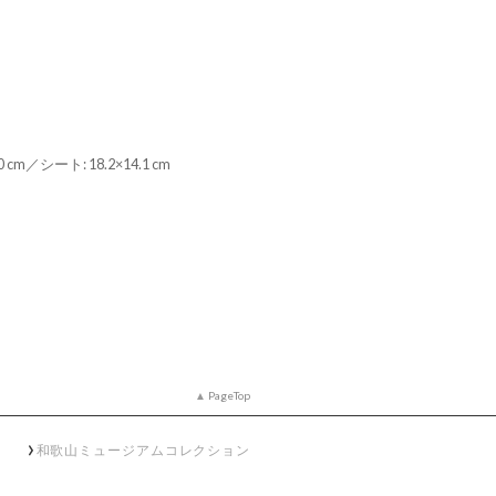
0 cm／シート: 18.2×14.1 cm
PageTop
和歌山ミュージアムコレクション