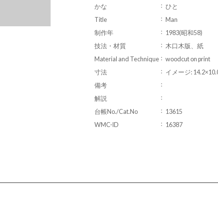
かな
ひと
Title
Man
制作年
1983(昭和58)
技法・材質
木口木版、紙
Material and Technique
woodcut on print
寸法
イメージ: 14.2×10.
備考
解説
台帳No./Cat.No
13615
WMC-ID
16387