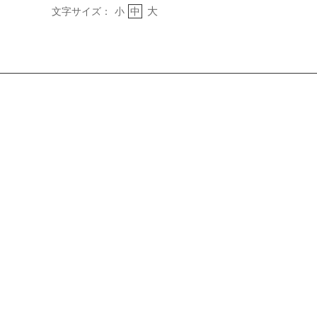
大
文字サイズ：
小
中