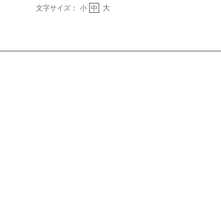
大
文字サイズ：
小
中