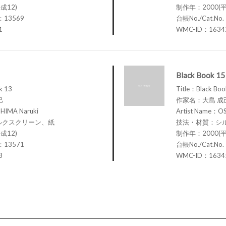
成12)
制作年：2000(平
.：13569
台帳No./Cat.No
1
WMC-ID：1634
Black Book 15
k 13
Title：Black Boo
己
作家名：大島 成
HIMA Naruki
Artist Name：OS
ルクスクリーン、紙
技法・材質：シ
成12)
制作年：2000(平
.：13571
台帳No./Cat.No
3
WMC-ID：1634