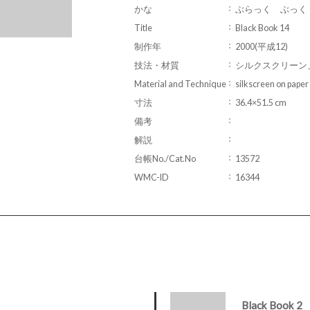
かな
ぶらっく ぶっく
Title
Black Book 14
制作年
2000(平成12)
技法・材質
シルクスクリーン
Material and Technique
silkscreen on paper
寸法
36.4×51.5 cm
備考
解説
台帳No./Cat.No
13572
WMC-ID
16344
Black Book 2