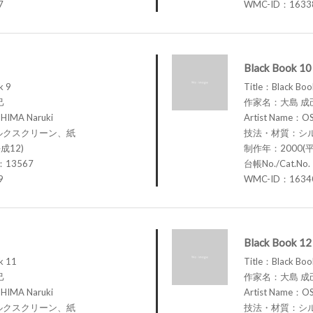
7
WMC-ID：1633
Black Book 10
k 9
Title：Black Boo
己
作家名：大島 成
HIMA Naruki
Artist Name：OS
ルクスクリーン、紙
技法・材質：シ
成12)
制作年：2000(平
.：13567
台帳No./Cat.No
9
WMC-ID：1634
Black Book 12
k 11
Title：Black Boo
己
作家名：大島 成
HIMA Naruki
Artist Name：OS
ルクスクリーン、紙
技法・材質：シ