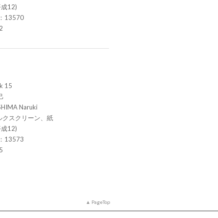
成12)
.：13570
2
k 15
己
HIMA Naruki
ルクスクリーン、紙
成12)
.：13573
5
PageTop