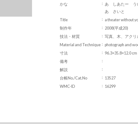
かな
あ しあたー う
あ さいと
Title
a theater without you
制作年
2008(平成20)
技法・材質
写真、木、アクリ
Material and Technique
photograph and wo
寸法
96.3×35.8×12.0 cm
備考
解説
台帳No./Cat.No
13527
WMC-ID
16299