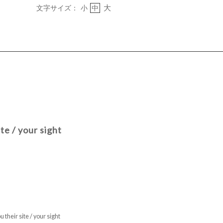
大
文字サイズ：
小
中
te / your sight
 their site / your sight