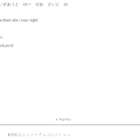
いずあうと ゆー ぜあ さいと ゆ
 their site / your sight
ル
od,acryl
PageTop
和歌山ミュージアムコレクション