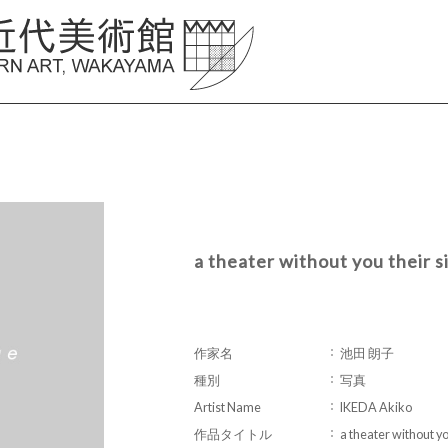
a theater without you their si
作家名
池田 朗子
種別
写真
Artist Name
IKEDA Akiko
作品タイトル
a theater without you