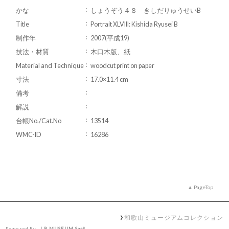
かな
しょうぞう４８ きしだりゅうせいB
Title
Portrait XLVIII: Kishida Ryusei B
制作年
2007(平成19)
技法・材質
木口木版、紙
Material and Technique
woodcut print on paper
寸法
17.0×11.4 cm
備考
解説
台帳No./Cat.No
13514
WMC-ID
16286
PageTop
和歌山ミュージアムコレクション
Powered By
I.B.MUSEUM SaaS