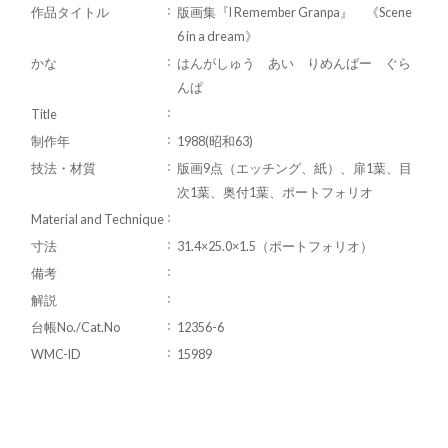
作品タイトル
版画集『I Remember Granpa』 《Scene
6 in a dream》
かな
はんがしゅう あい りめんばー ぐら
んぱ
Title
制作年
1988(昭和63)
技法・材質
版画9点（エッチング、紙）、扉1葉、目
次1葉、奥付1葉、ポートフォリオ
Material and Technique
寸法
31.4×25.0×1.5（ポートフォリオ）
備考
解説
台帳No./Cat.No
12356-6
WMC-ID
15989